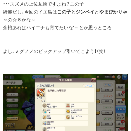
・・・スズメの上位互換ですよね？この子
綺麗だし、今回のイエ島は
この子
と
ジンベイ
と
やまぴかりゃ
～
の☆６かな～
余裕あればハイエナも育てたいな‘～とか思うところ
よし、ミグノノのピックアップ引いてこよう！（笑）