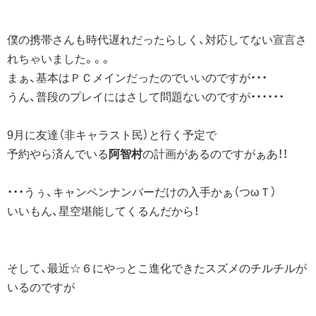
僕の携帯さんも時代遅れだったらしく、対応してない宣言さ
れちゃいました。。。
まぁ、基本はＰＣメインだったのでいいのですが・・・
うん、普段のプレイにはさして問題ないのですが・・・・・・
9月に友達（非キャラスト民）と行く予定で
予約やら済んでいる
阿智村
の計画があるのですがぁあ！！
・・・うぅ、キャンペンナンバーだけの入手かぁ（つωＴ）
いいもん、星空堪能してくるんだから！
そして、最近☆６にやっとこ進化できたスズメのチルチルが
いるのですが