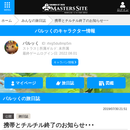
ログイン
MENU
ホーム
みんなの旅日誌
携帯とチルチル終了のお知らせ・・・
パルッくのキャラクター情報
パルッく
ID: rhrg5du8mp5m
ストラス
所属ギルド: 未所属
最終ゲームログイン日: 2022.08.01
キャラバン情報
マイページ
旅日誌
図鑑
パルッくの旅日誌
2019/07/30 21:51
公開
雑日誌
携帯とチルチル終了のお知らせ・・・