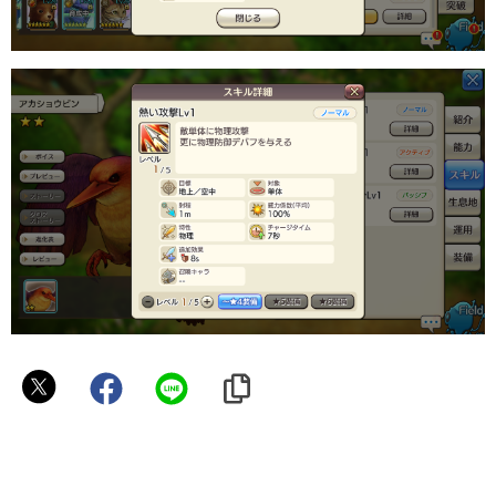
パ
ル
ッ
く