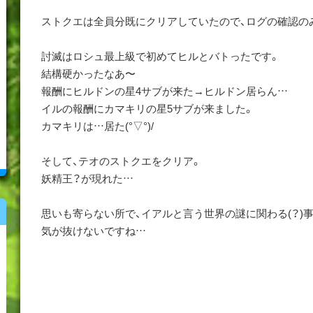
ストクエは全員分既にクリアしていたので、ログの確認の
討滅はロシュ最上級で初めてヒルとバトったです。
結構硬かったなあ〜
報酬にヒルドンの星4サブが来た→ヒルドン居らん…
イルの報酬にカマキリの星5サブが来ました。
カマキリは…居た(°▽°)/
そして、テオのストクエをクリア。
妖精王？が現れた…
思いも寄らない所で、イアルと言う世界の謎に関わる(？)
気が抜けないですね…