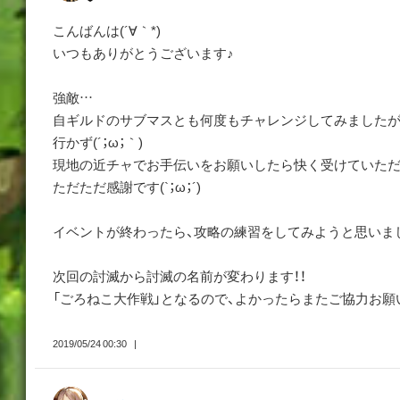
こんばんは(´∀｀*)
いつもありがとうございます♪
強敵…
自ギルドのサブマスとも何度もチャレンジしてみましたが
行かず(´；ω；｀)
現地の近チャでお手伝いをお願いしたら快く受けていただ
ただただ感謝です(`；ω；´)
イベントが終わったら、攻略の練習をしてみようと思いま
次回の討滅から討滅の名前が変わります！！
「ごろねこ大作戦」となるので、よかったらまたご協力お願いし
2019/05/24 00:30