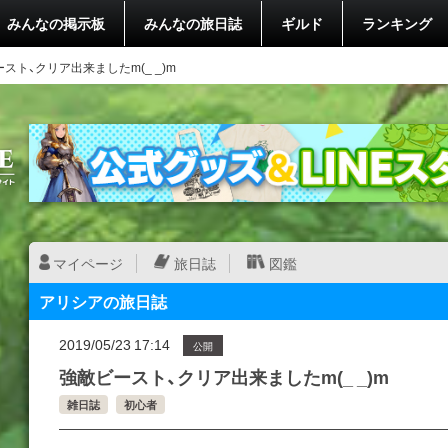
みんなの掲示板
みんなの旅日誌
ギルド
ランキング
スト、クリア出来ましたm(_ _)m
マイページ
旅日誌
図鑑
アリシアの旅日誌
2019/05/23 17:14
公開
強敵ビースト、クリア出来ましたm(_ _)m
雑日誌
初心者