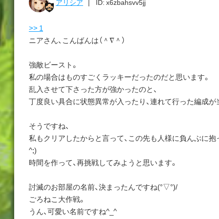
アリシア
ID: x6zbahsvv5jj
>> 1
ニアさん、こんばんは（＾∇＾）
強敵ビースト。
私の場合はものすごくラッキーだったのだと思います。
乱入させて下さった方が強かったのと、
丁度良い具合に状態異常が入ったり、連れて行った編成が
そうですね、
私もクリアしたからと言って、この先も人様に負んぶに抱っ
^;)
時間を作って、再挑戦してみようと思います。
討滅のお部屋の名前、決まったんですね(°▽°)/
ごろねこ大作戦。
うん、可愛い名前ですね^_^