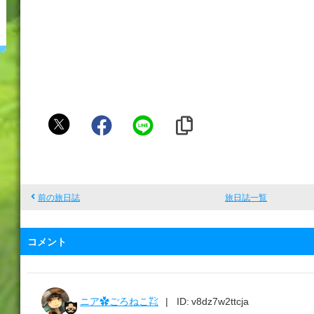
ア
リ
シ
ア
前の旅日誌
旅日誌一覧
コメント
ニア✿ごろねこ㌠
ID: v8dz7w2ttcja