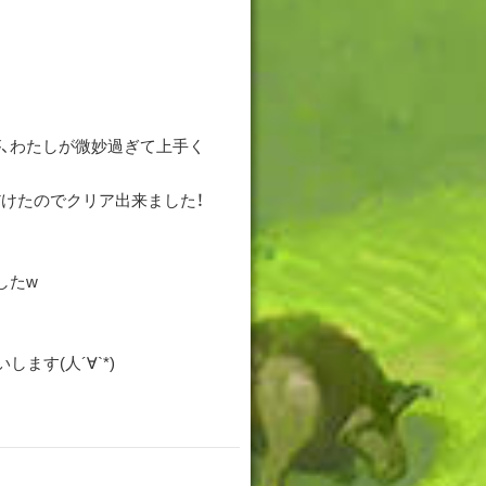
、わたしが微妙過ぎて上手く
けたのでクリア出来ました！
したw
ます(人´∀`*)