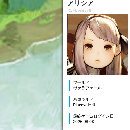
アリシア
ID: x6zbahsvv5jj
ワールド
ヴァラファール
所属ギルド
PiacevoIe༄
最終ゲームログイン日
2026.08.08