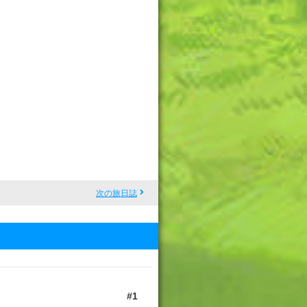
次の旅日誌
1