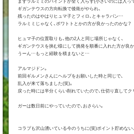
まずラルミミのバインドが全く入らず(小さいのには入って
ギガンテウスの方向転換で後衛がやられ、
残ったのはやはりヒュマ子とフィロ、とキャラバン…
ラルミミじゃなく、ポワトトとかの方が良かったのかな？
ヒュマ子の位置取りも、他の2人と同じ場所じゃなく、
ギガンテウスを挟む様にして挑発を順番に入れた方が良か
うーん…もっと経験を積まないと…
アルマジドン。
前回ギルメンさんにヘルプをお願いした時と同じで、
乱入が来て落ちました(笑)。
戻った時には半分くらい削れていたので、仕切り直してク
ガーは数日前にやっていたので、おさらい。
コラプも沢山湧いている今のうちに(笑)ポイント貯めないとね