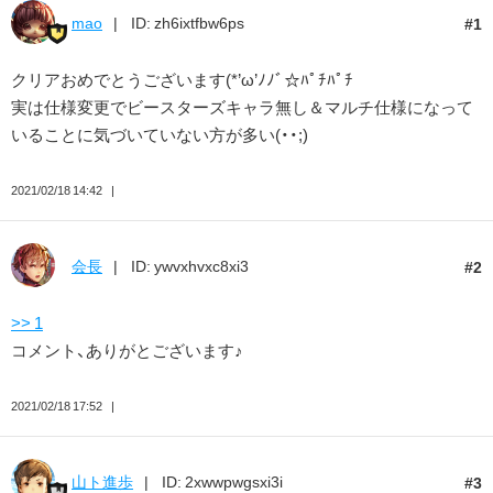
mao
ID: zh6ixtfbw6ps
1
クリアおめでとうございます(*’ω’ﾉﾉﾞ☆ﾊﾟﾁﾊﾟﾁ
実は仕様変更でビースターズキャラ無し＆マルチ仕様になって
いることに気づいていない方が多い(・・;)
2021/02/18 14:42
会長
ID: ywvxhvxc8xi3
2
>> 1
コメント、ありがとございます♪
2021/02/18 17:52
山ト進歩
ID: 2xwwpwgsxi3i
3