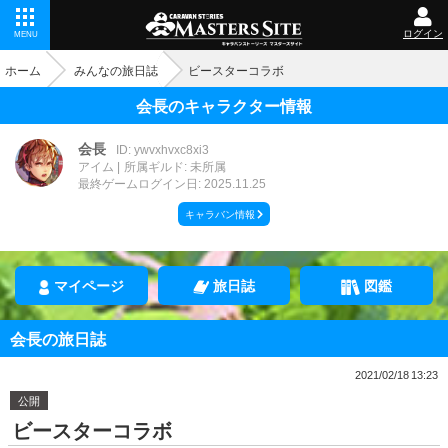
ログイン
MENU
ホーム
みんなの旅日誌
ビースターコラボ
会長のキャラクター情報
会長
ID: ywvxhvxc8xi3
アイム
所属ギルド: 未所属
最終ゲームログイン日: 2025.11.25
キャラバン情報
マイページ
旅日誌
図鑑
会長の旅日誌
2021/02/18 13:23
公開
ビースターコラボ