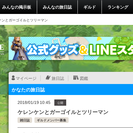
みんなの掲示板
みんなの旅日誌
ギルド
ランキング
ケンとガーゴイルとツリーマン
マイページ
旅日誌
図鑑
かなたの旅日誌
2018/01/19 10:45
公開
ケレンケンとガーゴイルとツリーマン
雑日誌
ギルドメンバー募集