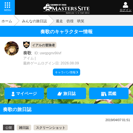
ログイン
MENU
ホーム
みんなの旅日誌
遁走 彷徨 哄笑
奏歌のキャラクター情報
イアルの冒険者
奏歌
ID: uwqpgnv9iivf
アイム
最終ゲームログイン日: 2026.08.09
キャラバン情報
マイページ
旅日誌
図鑑
奏歌の旅日誌
2019/04/07 01:51
公開
雑日誌
スクリーンショット