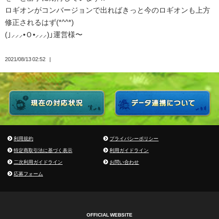
ロギオンがコンバージョンで出ればきっと今のロギオンも上方
修正されるはず(*^^*)
(｣⸝⸝⸝•Ｏ•⸝⸝⸝)」運営様〜
2021/08/13 02:52
利用規約
プライバシーポリシー
特定商取引法に基づく表示
利用ガイドライン
二次利用ガイドライン
お問い合わせ
応募フォーム
OFFICIAL WEBSITE