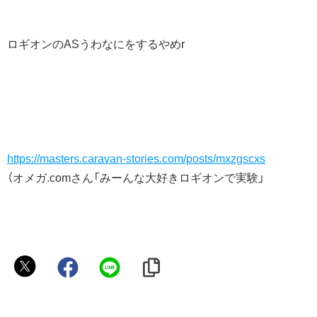
ロギオンのASうわなにをするやめr
https://masters.caravan-stories.com/posts/mxzgscxs
（オメガ.comさん「みーんな大好きロギオンで実験」
か
ぼ
ち
ゃ