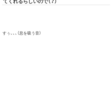
てくれるらしいので（？）
すぅ、、、（息を吸う音）