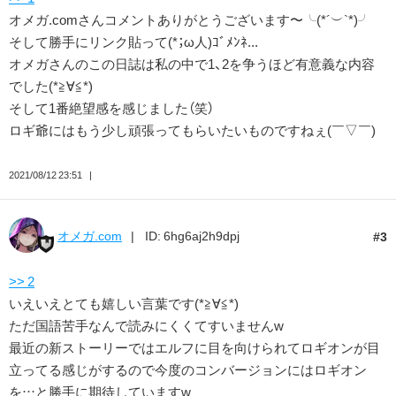
オメガ.comさんコメントありがとうございます〜╰(*´︶`*)╯
そして勝手にリンク貼って(*；ω人)ｺﾞﾒﾝﾈ...
オメガさんのこの日誌は私の中で1、2を争うほど有意義な内容
でした(*≧∀≦*)
そして1番絶望感を感じました（笑）
ロギ爺にはもう少し頑張ってもらいたいものですねぇ(￣▽￣)
2021/08/12 23:51
オメガ.com
ID: 6hg6aj2h9dpj
3
>> 2
いえいえとても嬉しい言葉です(*≧∀≦*)
ただ国語苦手なんで読みにくくてすいません‪w
最近の新ストーリーではエルフに目を向けられてロギオンが目
立ってる感じがするので今度のコンバージョンにはロギオン
を…と勝手に期待しています‪w