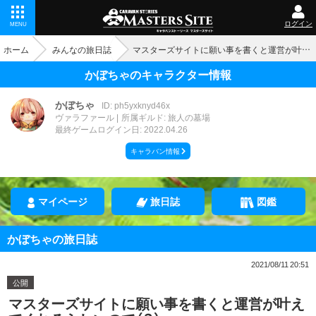
ログイン
MENU
ホーム
みんなの旅日誌
マスターズサイトに願い事を書くと運営が叶えてくれるらしいので（？）
かぼちゃのキャラクター情報
かぼちゃ
ID: ph5yxknyd46x
ヴァラファール
所属ギルド: 旅人の墓場
最終ゲームログイン日: 2022.04.26
キャラバン情報
マイページ
旅日誌
図鑑
かぼちゃの旅日誌
2021/08/11 20:51
公開
マスターズサイトに願い事を書くと運営が叶え