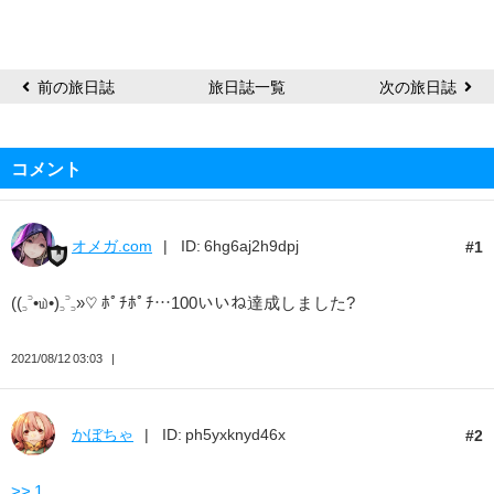
前の旅日誌
旅日誌一覧
次の旅日誌
コメント
オメガ.com
ID: 6hg6aj2h9dpj
1
((꜆꜄•௰•)꜆꜄꜆»♡ ﾎﾟﾁﾎﾟﾁ…100いいね達成しました?
2021/08/12 03:03
かぼちゃ
ID: ph5yxknyd46x
2
>> 1