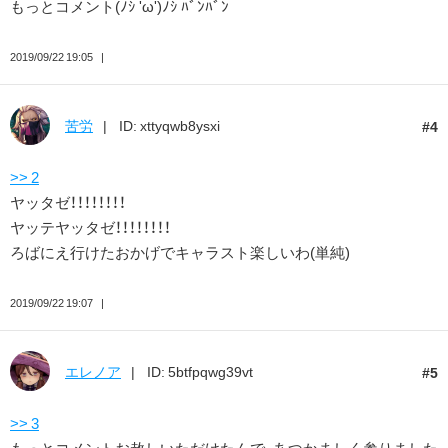
もっとコメント(ﾉｼ 'ω')ﾉｼ ﾊﾞﾝﾊﾞﾝ
2019/09/22 19:05
苦労
ID: xttyqwb8ysxi
4
>> 2
ヤッタゼ！！！！！！！！
ヤッテヤッタゼ！！！！！！！！
ろばにえ行けたおかげでキャラスト楽しいわ(単純)
2019/09/22 19:07
エレノア
ID: 5btfpqwg39vt
5
>> 3