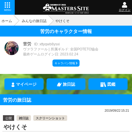
ログイン
MENU
ホーム
みんなの旅日誌
やけくそ
苦労のキャラクター情報
苦労
ID: xttyqwb8ysxi
ヴァラファール
所属ギルド: 全国POTETO協会
最終ゲームログイン日: 2023.02.24
キャラバン情報
マイページ
旅日誌
図鑑
苦労の旅日誌
2019/09/22 15:21
公開
雑日誌
スクリーンショット
やけくそ