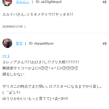
ヨルムン
ID: ub33g6tbsjv4
2
エルドバさん、☆５オメデトウ！！ヤッタネ！！
2019/09/22 17:05
苦労
ID: xttyqwb8ysxi
3
>> 1
エレノアさん！！！！おひさ！し！！ブリ大根！！！！！！！！
舞踏派サイコーかよ(⊃=͟͟͞͞?=͟͟͞͞?＾o＾)⊃=͟͟͞͞?=͟͟͞͞?=͟͟͞͞?=͟͟͞?
踊るしかない
ザリガニの時点でまだ弱い。ロブスターになるまでやり直し。
( ﾟдﾟ)､ｹｯ
ゆうりかわいいもっと育てて( ✧Д✧)ｶｯ!!