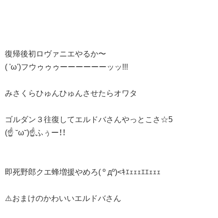
復帰後初ロヴァニエやるか〜
( 'ω')フウゥゥゥーーーーーーッッ!!!
みさくらひゅんひゅんさせたらオワタ
ゴルダン３往復してエルドバさんやっとこさ☆5
(☝ ˘ω˘)☝ふぅー！！
即死野郎クエ蜂増援やめろ( º дº)<ｷｴｪｪｪｴｴｪｪｪ
⚠️おまけのかわいいエルドバさん