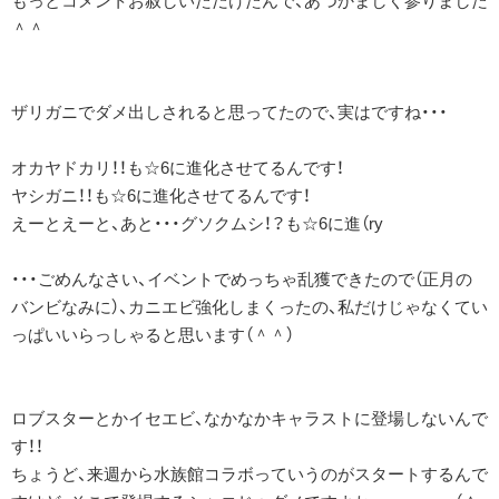
もっとコメントお赦しいただけたんで、あつかましく参りました
＾＾
ザリガニでダメ出しされると思ってたので、実はですね・・・
オカヤドカリ！！も☆6に進化させてるんです！
ヤシガニ！！も☆6に進化させてるんです！
えーとえーと、あと・・・グソクムシ！？も☆6に進（ry
・・・ごめんなさい、イベントでめっちゃ乱獲できたので（正月の
バンビなみに）、カニエビ強化しまくったの、私だけじゃなくてい
っぱいいらっしゃると思います（＾＾）
ロブスターとかイセエビ、なかなかキャラストに登場しないんで
す！！
ちょうど、来週から水族館コラボっていうのがスタートするんで