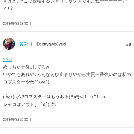
すけど、そこで登場するシャコじゃダメですよねーーーーー（＾
＾）？
2019/09/22 19:32
苦労
ID: xttyqwb8ysxi
6
>> 5
めっちゃ☆6にしてるw
いやでもあれや、みんなえび止まりやから実質一番強いのは私の
ロブスターやわ( ﾟσωﾟ)
( •́ω•̀ )ﾊｧﾝ?ロブスターはもうおる( º дº)<ｷｴｪｪｪｴｴｪｪｪ
シャコはアウト( ﾟдﾟ)､ｹｯ
2019/09/22 20:22