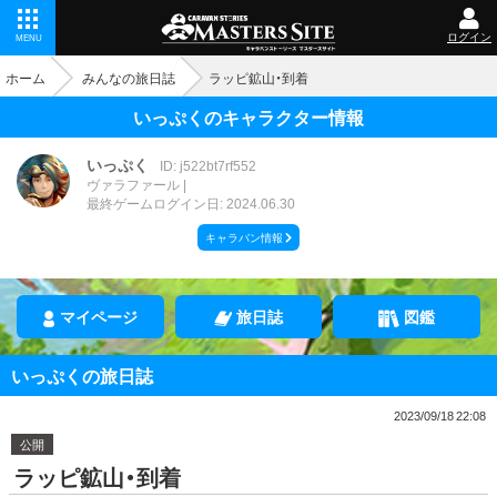
ログイン
MENU
ホーム
みんなの旅日誌
ラッピ鉱山・到着
いっぷくのキャラクター情報
いっぷく
ID: j522bt7rf552
ヴァラファール
最終ゲームログイン日: 2024.06.30
キャラバン情報
マイページ
旅日誌
図鑑
いっぷくの旅日誌
2023/09/18 22:08
公開
ラッピ鉱山・到着