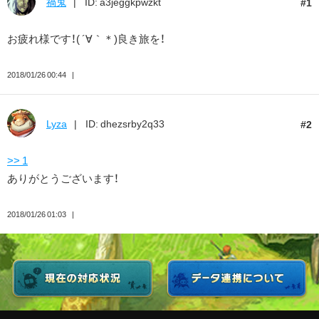
禍鬼
ID: a3jeggkpwzkt
1
お疲れ様です！( ´∀｀＊)良き旅を！
2018/01/26 00:44
Lyza
ID: dhezsrby2q33
2
>> 1
ありがとうございます！
2018/01/26 01:03