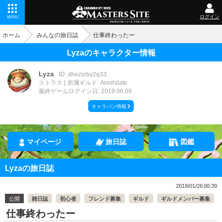
ログイン
MENU
ホーム
みんなの旅日誌
仕事終わったー
Lyzaのキャラクター情報
Lyza
ID: dhezsrby2q33
ストラス
所属ギルド: Annihilate
最終ゲームログイン日: 2019.06.09
キャラバン情報
マイページ
旅日誌
図鑑
Lyzaの旅日誌
2018/01/26 00:39
公開
雑日誌
初心者
フレンド募集
ギルド
ギルドメンバー募集
仕事終わったー