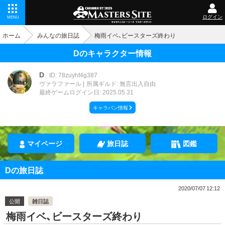
ログイン
MENU
ホーム
みんなの旅日誌
梅雨イベ、ビースターズ終わり
Dのキャラクター情報
D
ID: 78zuyhf4g387
ヴァラファール
所属ギルド: 無言出入自由
最終ゲームログイン日: 2025.05.31
キャラバン情報
マイページ
旅日誌
図鑑
Dの旅日誌
2020/07/07 12:12
公開
雑日誌
梅雨イベ、ビースターズ終わり