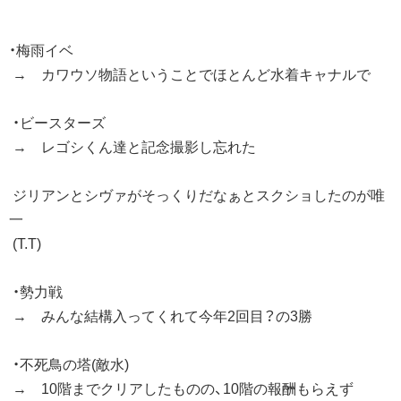
・梅雨イベ
→ カワウソ物語ということでほとんど水着キャナルで
・ビースターズ
→ レゴシくん達と記念撮影し忘れた
ジリアンとシヴァがそっくりだなぁとスクショしたのが唯
一
(T.T)
・勢力戦
→ みんな結構入ってくれて今年2回目？の3勝
・不死鳥の塔(敵水)
→ 10階までクリアしたものの、10階の報酬もらえず