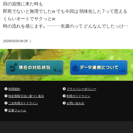
回の追憶に来た時も
即死でないと無理でしたw でも今回は 弱体化した？って思える
くらいオートでサクっとw
時の流れを感じます。 ………先週のって どんなんでしたっけ…
2020/03/20 09:28
利用規約
プライバシーポリシー
特定商取引法に基づく表示
利用ガイドライン
二次利用ガイドライン
お問い合わせ
応募フォーム