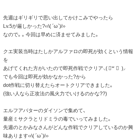
先週はギリギリで思い出してかけこみでやったら
Lv.5が厳しかった?‹‹\( ´ω`)/››
なので。。今回は早めに済ませてみました。
クエ実装当時はたしかアルファロの即死が効くという情報
を
あげてくれた方がいたので即死作戦でクリア⸜( ॑꒳ ॑ )⸝
でも今回は即死が効かなかった?から
dot作戦に切り替えたらオートクリアできました。
(強い人なら正攻法の風火力でいけるのかな??)
エルフアバターのダイソンで集めて、
量産ミサクラとリドミラの毒でいってみました。
先週のとかみなさんがどんな作戦でクリアしているのか興
味あります‹‹\( ´ω`)/››