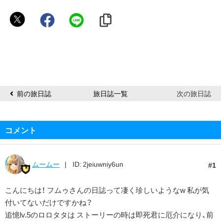
フ
ム
ゥ
前の旅日誌
旅日誌一覧
次の旅日誌
コメント
ムームー
ID: 2jeiuwniy6un
1
こんにちは！ フムゥさんの日誌って凄く珍しいようなw 私が気
付いてないだけですかね？
追憶lv.5のロロタタは ストーリーの時は即死君に厄介になり、前