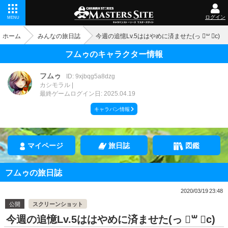
ログイン
MENU
ホーム
みんなの旅日誌
今週の追憶Lv.5ははやめに済ませた(っ ॑꒳ ॑c)
フムゥのキャラクター情報
フムゥ
ID: 9xjbqg5a8dzg
カシモラル
最終ゲームログイン日: 2025.04.19
キャラバン情報
マイページ
旅日誌
図鑑
フムゥの旅日誌
2020/03/19 23:48
公開
スクリーンショット
今週の追憶Lv.5ははやめに済ませた(っ ॑꒳ ॑c)