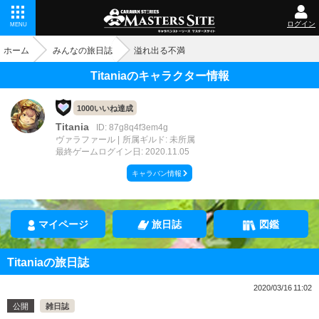
ログイン
MENU
ホーム
みんなの旅日誌
溢れ出る不満
Titaniaのキャラクター情報
1000いいね達成
Titania
ID: 87g8q4f3em4g
ヴァラファール
所属ギルド: 未所属
最終ゲームログイン日: 2020.11.05
キャラバン情報
マイページ
旅日誌
図鑑
Titaniaの旅日誌
2020/03/16 11:02
公開
雑日誌