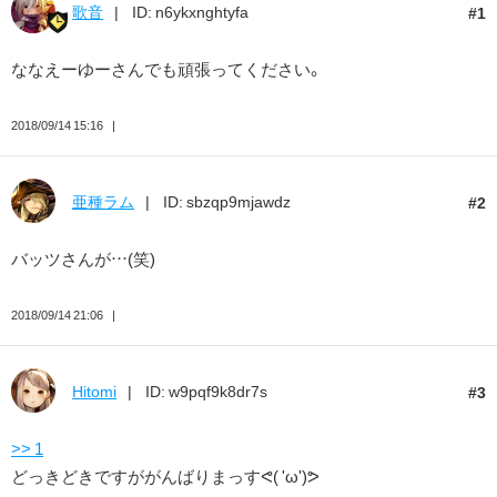
歌音
ID: n6ykxnghtyfa
1
ななえーゆーさんでも頑張ってください。
2018/09/14 15:16
亜種ラム
ID: sbzqp9mjawdz
2
バッツさんが…(笑)
2018/09/14 21:06
Hitomi
ID: w9pqf9k8dr7s
3
>> 1
どっきどきですががんばりまっすᕙ( 'ω')ᕗ