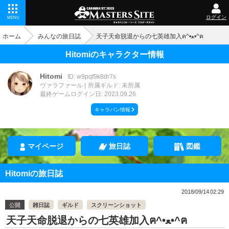
ログイン
MENU
ホーム
みんなの旅日誌
天子天命脱退からの七英雄加入ฅ^•ﻌ•^ฅ
Hitomiのキャラクター情報
Hitomi
ID: w9pqf9k8dr7s
ヴァラファール
所属ギルド: 未所属
最終ゲームログイン日: 2023.09.26
キャラバン情報
マイページ
旅日誌
図鑑
Hitomiの旅日誌
2018/09/14 02:29
公開
雑日誌
ギルド
スクリーンショット
天子天命脱退からの七英雄加入ฅ^•ﻌ•^ฅ