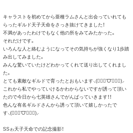
キャラストを初めてから亜種ラムさんと出会っていれても
らったギルド天子天命をさっき抜けてきました！
不満があったわけでもなく他の所をみてみたかった。
それだけです。
いろんな人と絡むようになってその気持ちが強くなり1歩踏
み出してみました。
みんな驚いていたけどわかってくれて送り出してくれまし
た。
とても素敵なギルドで育ったとおもいます⸜(๑⃙⃘'ᗜ'๑⃙⃘)⸝
これから私でやっていけるかわからないですが誘って頂い
たので今日から七英雄さんでがんばっていきます！！
色んな有名ギルドさんから誘って頂いて嬉しかったで
す⸜(๑⃙⃘'ᗜ'๑⃙⃘)⸝
SSゎ天子天命での記念撮影！