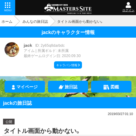
ログイン
MENU
ホーム
みんなの旅日誌
タイトル画面から動かない。
jackのキャラクター情報
jack
ID: 2y65q8darbdc
アイム
所属ギルド: 未所属
最終ゲームログイン日: 2020.09.30
キャラバン情報
マイページ
旅日誌
図鑑
jackの旅日誌
2019/03/27 01:10
公開
タイトル画面から動かない。