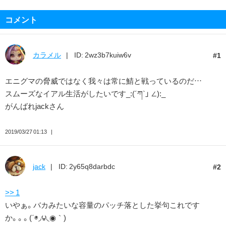
コメント
カラメル
ID: 2wz3b7kuiw6v
1
エニグマの脅威ではなく我々は常に鯖と戦っているのだ…
スムーズなイアル生活がしたいです_:(´ཀ`」 ∠):_
がんばれjackさん
2019/03/27 01:13
jack
ID: 2y65q8darbdc
2
>> 1
いやぁ。バカみたいな容量のパッチ落とした挙句これです
か。。。(΄◉◞౪◟◉｀)