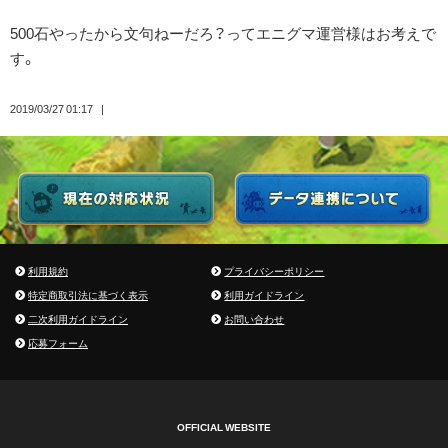
500石やったから文句ねーだろ？ってエニグマ運営様はお考えで
す。
2019/03/27 01:17
利用規約
プライバシーポリシー
特定商取引法に基づく表示
利用ガイドライン
二次利用ガイドライン
お問い合わせ
応募フォーム
OFFICIAL WEBSITE