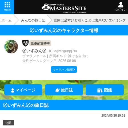
ログイン
MENU
ホーム
みんなの旅日誌
倉庫は足すけど引くことは出来ないエイミング
〄いずみん〄のキャラクター情報
圧倒的支持率
〄いずみん〄
ID: eght2gunpj7m
ヴァラファール
所属ギルド: 誰でも自由に
最終ゲームログイン日: 2026.08.08
キャラバン情報
マイページ
旅日誌
図鑑
〄いずみん〄の旅日誌
2024/05/28 19:51
公開