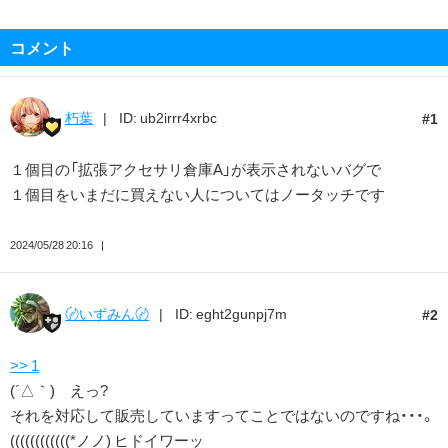
コメント
朽葉
ID: ub2irrr4xrbc
1
１個目の「拡張アクセサリ倉庫A」が表示されないバグで
１個目をいまだに買えない人についてはノータッチです
2024/05/28 20:16
〄いずみん〄
ID: eght2gunpj7m
2
>> 1
(´△｀) えっ?
それを対応して販売していますってことではないのですね・・・。
((((((((((((*ノノ) ヒドイワーッ