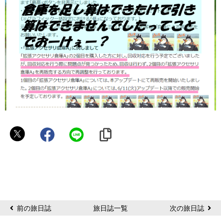
〄
い
ず
み
ん
〄
前の旅日誌
旅日誌一覧
次の旅日誌