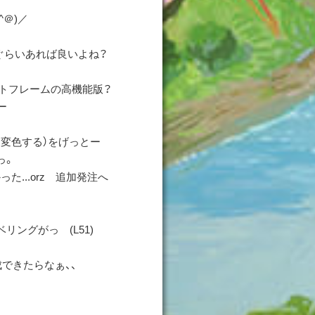
＠)／
ぐらいあれば良いよね？
=フォトフレームの高機能版？
ー
変色する）をげっとー
っ。
...orz 追加発注へ
ングがっ (L51)
できたらなぁ、、