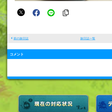
み
の
わ
ん
前の旅日誌
旅日誌一覧
コメント