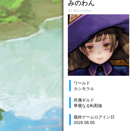
みのわん
ID: 8jj5xywimtku
ワールド
カシモラル
所属ギルド
華麗なる転勤族
最終ゲームログイン日
2026.08.05