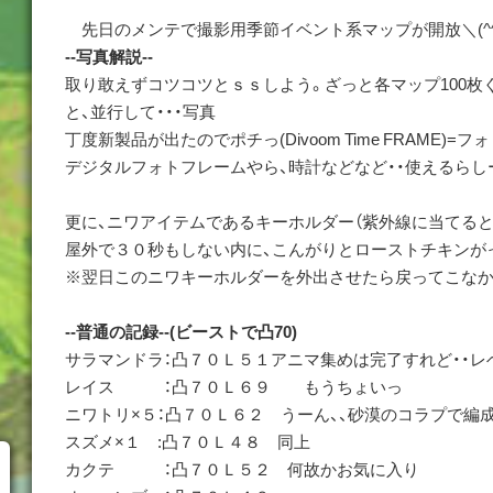
先日のメンテで撮影用季節イベント系マップが開放＼(^^
--写真解説--
取り敢えずコツコツとｓｓしよう。ざっと各マップ100枚
と、並行して・・・写真
丁度新製品が出たのでポチっ(Divoom Time FRAME)
デジタルフォトフレームやら、時計などなど・・使えるらし
更に、ニワアイテムであるキーホルダー（紫外線に当てると
屋外で３０秒もしない内に、こんがりとローストチキンが
※翌日このニワキーホルダーを外出させたら戻ってこなかった
--普通の記録--(ビーストで凸70)
サラマンドラ：凸７０Ｌ５１アニマ集めは完了すれど・・レベリ
レイス ：凸７０Ｌ６９ もうちょいっ
ニワトリ×５：凸７０Ｌ６２ うーん、、砂漠のコラプで編成
スズメ×１ :凸７０Ｌ４８ 同上
カクテ ：凸７０Ｌ５２ 何故かお気に入り