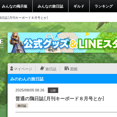
みんなの掲示板
みんなの旅日誌
ギルド
ランキング
鶏日誌［月刊キーボード８月号とか］
マイページ
旅日誌
図鑑
みのわんの旅日誌
2025/08/05 08:26
公開
普通の鶏日誌［月刊キーボード８月号とか］
雑日誌