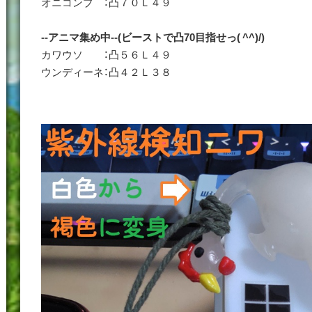
オニコンブ ：凸７０Ｌ４９
--アニマ集め中--(ビーストで凸70目指せっ( ^^)/)
カワウソ ：凸５６Ｌ４９
ウンディーネ：凸４２Ｌ３８