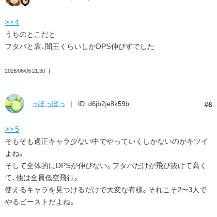
>> 4
うちのとこだと
フタバと哀、闇王くらいしかDPS伸びずでした
2026/06/06 21:30
っぽっぽっ
ID: d6jb2je8k59b
6
>> 5
そもそも適正キャラ少ない中でやっていくしかないのがキツイ
よね。
そして全体的にDPSが伸びない。フタバだけが飛び抜けて高く
て、他は全員低空飛行。
使えるキャラを見つけるだけで大変な有様。それこそ2〜3人で
やるビーストだよね。