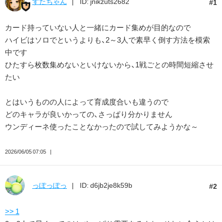
すたちゃん
ID: jnikzuts2682
1
カード持っていない人と一緒にカード集めが目的なので
ハイビはソロでというよりも、2～3人で素早く倒す方法を模索
中です
ひたすら枚数集めないといけないから、1戦ごとの時間短縮させ
たい
とはいうものの人によって育成度合いも違うので
どのキャラが良いかっての、さっぱり分かりません
ウンディーネ使ったことなかったので試してみようかな～
2026/06/05 07:05
っぽっぽっ
ID: d6jb2je8k59b
2
>> 1