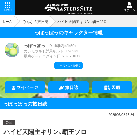
ログイン
MENU
ホーム
みんなの旅日誌
ハイビ天陽主キリン、覇王ソロ
っぽっぽっのキャラクター情報
っぽっぽっ
ID: d6jb2je8k59b
カシモラル
所属ギルド: Investor
最終ゲームログイン日: 2026.08.06
キャラバン情報
マイページ
旅日誌
図鑑
っぽっぽっの旅日誌
2026/06/02 15:24
公開
ハイビ天陽主キリン、覇王ソロ