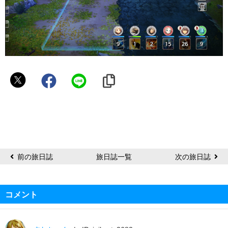
っ
ぽ
っ
ぽ
っ
前の旅日誌
旅日誌一覧
次の旅日誌
コメント