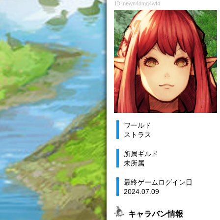
ID: newn4dmq4wf4
ワールド
ストラス
所属ギルド
未所属
最終ゲームログイン日
2024.07.09
キャラバン情報