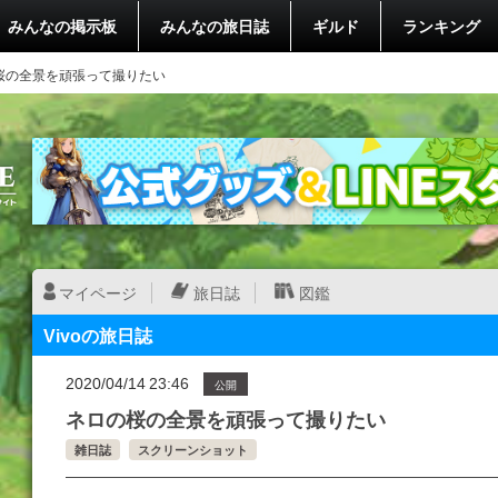
みんなの掲示板
みんなの旅日誌
ギルド
ランキング
桜の全景を頑張って撮りたい
マイページ
旅日誌
図鑑
Vivoの旅日誌
2020/04/14 23:46
公開
ネロの桜の全景を頑張って撮りたい
雑日誌
スクリーンショット