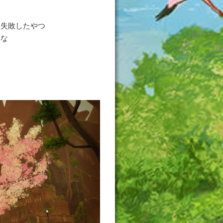
て失敗したやつ
いな