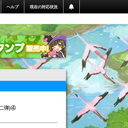
ヘルプ
現在の対応状況
二弾)④