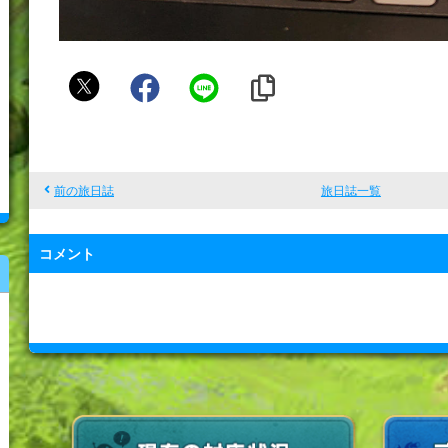
マ
イ
キ
ー
前の旅日誌
旅日誌一覧
コメント