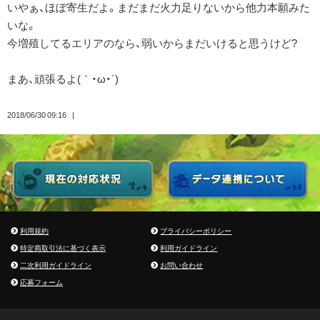
いやぁ、ほぼ寄生だよ。まだまだ火力足りないから他力本願みた
いな。
今増殖してるエリアのなら、弱いからまだいけると思うけど?
まあ、頑張るよ(｀・ω・´)ゞ
2018/06/30 09:16
利用規約
プライバシーポリシー
特定商取引法に基づく表示
利用ガイドライン
二次利用ガイドライン
お問い合わせ
応募フォーム