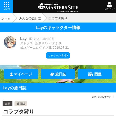
ログイン
MENU
ホーム
みんなの旅日誌
コラプタ狩り
Layのキャラクター情報
Lay
ID: ynzdeab4q97t
ストラス
所属ギルド: 未所属
最終ゲームログイン日: 2019.07.21
キャラバン情報
マイページ
旅日誌
図鑑
Layの旅日誌
2018/06/29 23:10
公開
雑日誌
コラプタ狩り