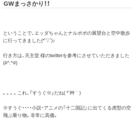
GWまっさかり！！
ということで、エッダちゃんとナルポポの展望台と空中散歩
に行ってきました(*'▽')♪
行き方は、天主堂 様のtwitterを参考にさせていただきました
(#^.^#)
。。。。これ、「すうぐ※」だね( *´艸｀)
※すうぐ・・・・小説・アニメの『十二国記』に出てくる虎型の空
飛ぶ乗り物。非常に高価。