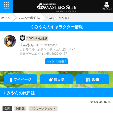
ログイン
MENU
ホーム
みんなの旅日誌
GWまっさかり！！
くみやんのキャラクター情報
1000いいね達成
くみやん
ID: n6xcifjeyfqd
カシモラル
所属ギルド: ながれぼし✩⋆*
最終ゲームログイン日: 2026.04.27
キャラバン情報
マイページ
旅日誌
図鑑
くみやんの旅日誌
2025/05/03 16:15
公開
雑日誌
スクリーンショット