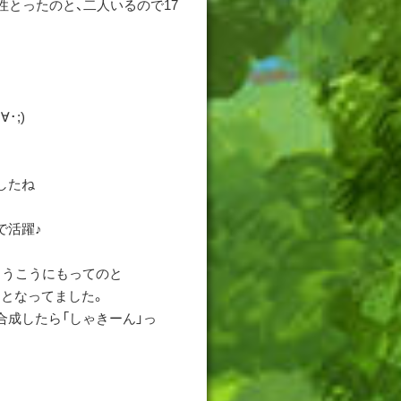
性とったのと、二人いるので17
･;)
したね
で活躍♪
もうこうにもってのと
！となってました。
合成したら「しゃきーん」っ