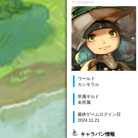
ID: i4mhjijj4vnv
ワールド
カシモラル
所属ギルド
未所属
最終ゲームログイン日
2024.11.21
キャラバン情報