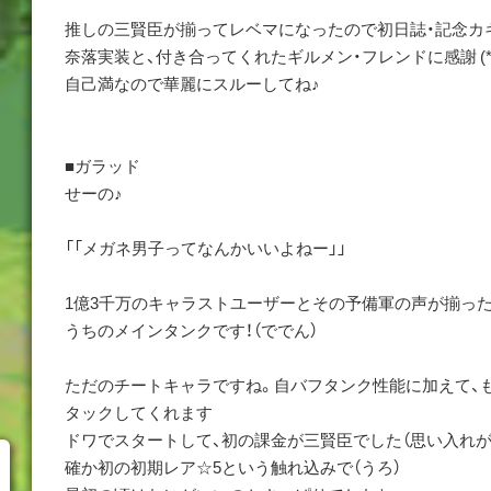
推しの三賢臣が揃ってレベマになったので初日誌・記念カ
奈落実装と、付き合ってくれたギルメン・フレンドに感謝 (*´
自己満なので華麗にスルーしてね♪
■ガラッド
せーの♪
「「メガネ男子ってなんかいいよねー」」
1億3千万のキャラストユーザーとその予備軍の声が揃った
うちのメインタンクです！（ででん）
ただのチートキャラですね。自バフタンク性能に加えて、
タックしてくれます
ドワでスタートして、初の課金が三賢臣でした（思い入れが
確か初の初期レア☆5という触れ込みで（うろ）