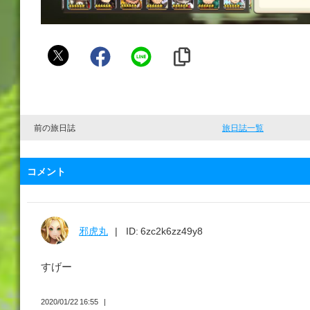
大
黒
天
ブ
ラ
前の旅日誌
旅日誌一覧
ジ
ャ
コメント
ー
邪虎丸
ID: 6zc2k6zz49y8
すげー
2020/01/22 16:55