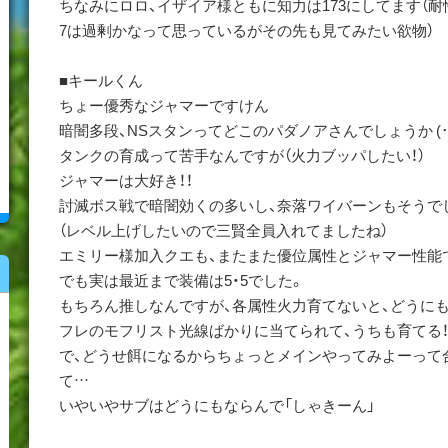
ちなみにロロ、イザイア様ともに知力は173にしてます（耐
7は過剰かなって思っているがその先も見てみたい欲物）
■キールくん
ちょー優秀なジャマーですけん
暗闇多段、NSスタンってどこのパダノアさんでしょうか (･∀
タンクの育成って苦手なんですが（火力ブッパしたい！）
ジャマーは大好き！！
討滅ボス戦で暗闇効くの多いし、奈落ワイバーンもそうで
（レベル上げしたいので三賢全員入れてましたね）
エミリー様加入クエも、またまた優位属性とジャマー性能
でも実は最近まで装備は5・5でした。
もちろん推しなんですが、各属性火力育てないと、どうに
フレのモフリスト光線ばかりに当てられて、うちも育てる
で、どうせ餌になるからちょっとメインやってみよーって
て…
いやいやサブはどうにもならんで「しゃきーん」