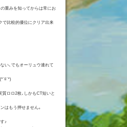
フの重みを知ってからは常にお
クで比較的優位にクリア出来
かない、でもオーリュウ連れて
ﾛ`*)
実質ロロ2枚、しかもCT短いと
ンはもう押せません。
す♪