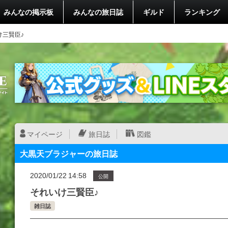
みんなの掲示板
みんなの旅日誌
ギルド
ランキング
け三賢臣♪
マイページ
旅日誌
図鑑
大黒天ブラジャーの旅日誌
2020/01/22 14:58
公開
それいけ三賢臣♪
雑日誌