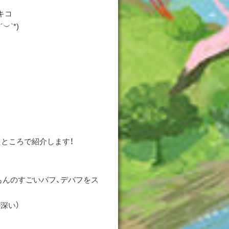
キコ
︶`*)
ところで紹介します！
もんのすごいバフ、デバフをス
深い）