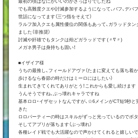
最初の頃はなにがいいのかさっぱりでしたね
でも高難度クエや討滅参加するようになって、バフ、デバ
世話になってます（三つ指をそえて）
ラルフ加入クエも属性優位の関係もあって、ガラッドタン
ました（非推奨）
討滅や奸雄でもタンクは殆どガラッドです (〃∇〃)
メガネ男子は身持ちも固い！
■イザイア様
うちの最推し、フィールドアヴァ（たまに変えても落ち着
歩けるなら春節の時だけはミーロにはしたい）
生まれてきてくれてありがとう！これからも愛し続けます (*´
うんそうですね、ぶっ壊れキャラですね
基本ロロ・イザセットなんですが、☆6メインがCT短9秒と
きた
ロロパーティーの時はスキルがずっと光っているのでボタ
そしてアプリが落ちます（ぶっ壊れ）
各種レイド戦でも大活躍なので声かけてくれると嬉しいで