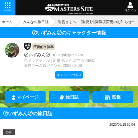
ログイン
MENU
ホーム
みんなの旅日誌
運営さまへ 【重要】推奨環境変更のお知らせ！？、記載内容を見直そうよ？
〄いずみん〄のキャラクター情報
圧倒的支持率
〄いずみん〄
ID: eght2gunpj7m
ヴァラファール
所属ギルド: 誰でも自由に
最終ゲームログイン日: 2026.08.06
キャラバン情報
マイページ
旅日誌
図鑑
〄いずみん〄の旅日誌
2023/08/18 20:04
公開