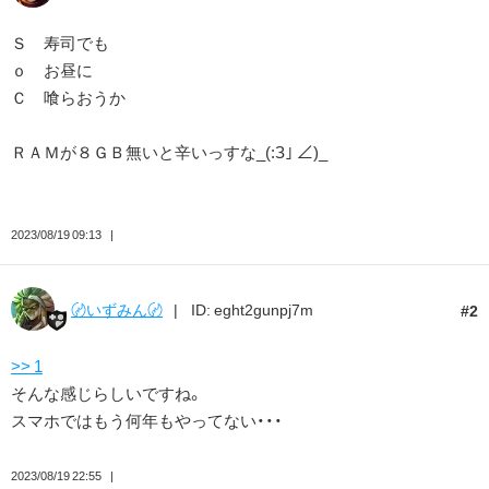
Ｓ 寿司でも
ｏ お昼に
Ｃ 喰らおうか
ＲＡＭが８ＧＢ無いと辛いっすな_(:З｣ ∠)_
2023/08/19 09:13
〄いずみん〄
ID: eght2gunpj7m
2
>> 1
そんな感じらしいですね。
スマホではもう何年もやってない・・・
2023/08/19 22:55