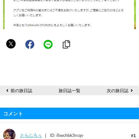
〄
い
ず
み
ん
〄
前の旅日誌
旅日誌一覧
次の旅日誌
コメント
とらじろぅ
ID: i5wchbk3rcqv
1