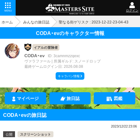
ログイン
MENU
ホーム
みんなの旅日誌
聖なる街ゲリスク : 2023-12-22-23-04-43
CODA・evのキャラクター情報
イアルの冒険者
CODA・ev
ID: 3camnmzzqexc
ヴァラファール
所属ギルド: スノードロップ
最終ゲームログイン日: 2026.08.08
キャラバン情報
マイページ
旅日誌
図鑑
CODA・evの旅日誌
2023/12/22 23:06
公開
スクリーンショット