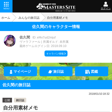
ログイン
MENU
ホーム
みんなの旅日誌
自分用素材メモ
佐久間のキャラクター情報
佐久間
ID: ef4x7ud2mjuf
ヴァラファール
所属ギルド: 未所属
最終ゲームログイン日: 2018.09.10
キャラバン情報
マイページ
旅日誌
図鑑
佐久間の旅日誌
2018/01/10 18:32
公開
雑日誌
自分用素材メモ