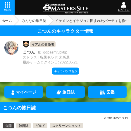
ログイン
MENU
ホーム
みんなの旅日誌
イケメンとイケジョに囲まれたパーティを作ったら
こつんのキャラクター情報
イアルの冒険者
こつん
ID: gdpaemj5bk8p
ストラス
所属ギルド: 未所属
最終ゲームログイン日: 2022.05.21
キャラバン情報
マイページ
旅日誌
図鑑
こつんの旅日誌
2020/01/22 13:19
公開
雑日誌
ギルド
スクリーンショット