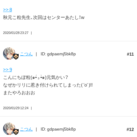
>> 8
秋元こ粒先生、次回はセンターあたし！w
2020/01/28 23:27
こつん
ID: gdpaemj5bk8p
11
>> 9
こんにちぽ粒(๑•́ ₃ •̀๑)元気かい？
なぜかリリに惹き付けられてしまった( 'o' )!!
またやろおおお
2020/01/29 12:24
こつん
ID: gdpaemj5bk8p
12