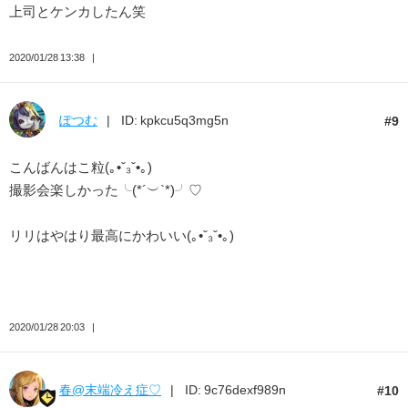
上司とケンカしたん笑
2020/01/28 13:38
ぽつむ
ID: kpkcu5q3mg5n
9
こんばんはこ粒(｡•ˇ₃ˇ•｡)
撮影会楽しかった╰(*´︶`*)╯♡
リリはやはり最高にかわいい(｡•ˇ₃ˇ•｡)
2020/01/28 20:03
春@末端冷え症♡
ID: 9c76dexf989n
10