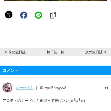
こ
つ
ん
前の旅日誌
旅日誌一覧
次の旅日誌
コメント
おーたさん
ID: vpsf3rkwyvv2
1
アロティのカードにも毒塗って投げたい(๑╹ω╹๑ )