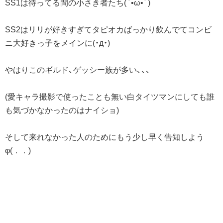
SS1は待ってる間の小さき者たち( ´•ω•` )
SS2はリリが好きすぎてタピオカばっかり飲んでてコンビ
ニ大好きっ子をメインに(・д・)
やはりこのギルド、ゲッシー族が多い、、、
(愛キャラ撮影で使ったことも無い白タイツマンにしても誰
も気づかなかったのはナイショ)
そして来れなかった人のためにもう少し早く告知しよう
φ(．．)