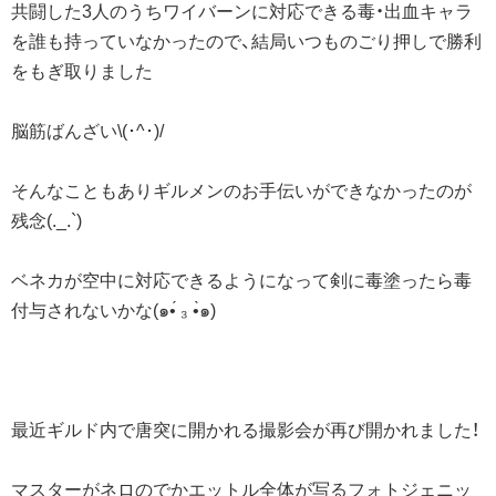
共闘した3人のうちワイバーンに対応できる毒・出血キャラ
を誰も持っていなかったので、結局いつものごり押しで勝利
をもぎ取りました
脳筋ばんざい\(･^･)/
そんなこともありギルメンのお手伝いができなかったのが
残念(._.`)
ベネカが空中に対応できるようになって剣に毒塗ったら毒
付与されないかな(๑•́ ₃ •̀๑)
最近ギルド内で唐突に開かれる撮影会が再び開かれました！
マスターがネロのでかエットル全体が写るフォトジェニッ