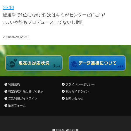
>> 10
総選挙で1位になれば、次はキミがセンターだ( ´灬` )ﾉ
、、、いや誰もプロデュースしてないし!!笑
2020/01/29 12:26
利用規約
プライバシーポリシー
特定商取引法に基づく表示
利用ガイドライン
二次利用ガイドライン
お問い合わせ
応募フォーム
OFFICIAL WEBSITE