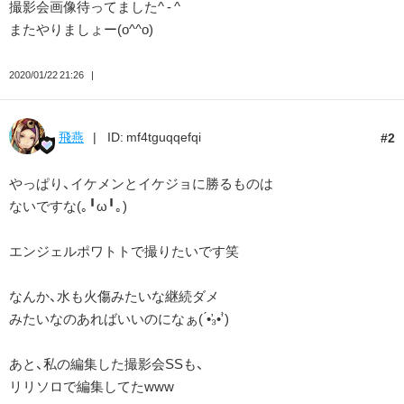
撮影会画像待ってました^ - ^
またやりましょー(o^^o)
2020/01/22 21:26
飛燕
ID: mf4tguqqefqi
2
やっぱり、イケメンとイケジョに勝るものは
ないですな(｡╹ω╹｡)
エンジェルポワトトで撮りたいです笑
なんか、水も火傷みたいな継続ダメ
みたいなのあればいいのになぁ( ́•̛₃•̛ ̀)
あと、私の編集した撮影会SSも、
リリソロで編集してたwww