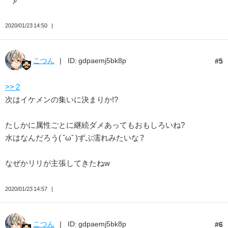
2020/01/23 14:50
こつん
ID: gdpaemj5bk8p
5
>> 2
次はイケメンの集いに決まりか!?
たしかに属性ごとに継続ダメあってもおもしろいね?
水はなんだろう( ˇωˇ )ずぶ濡れみたいな？
なぜかリリが主張してきたねw
2020/01/23 14:57
こつん
ID: gdpaemj5bk8p
6