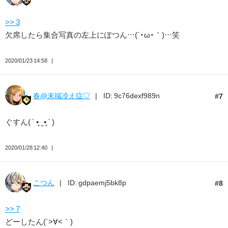
>> 3
欠席したら集合写真の左上にぽつん…(´・ω・｀)…笑
2020/01/23 14:58
春@末端冷え症♡
ID: 9c76dexf989n
7
ぐすん( ´ •̥ ̫ •̥ ` )
2020/01/28 12:40
こつん
ID: gdpaemj5bk8p
8
>> 7
どーしたん(´>∀<｀)ゝ