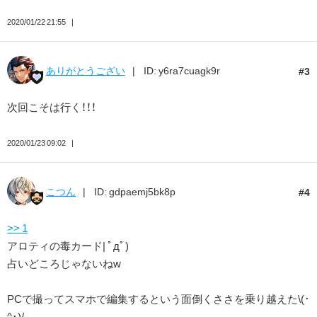
2020/01/22 21:55
ありがとうござい
ID: y6ra7cuagk9r
3
次回こそは行く！！！
2020/01/23 09:02
こつん
ID: gdpaemj5bk8p
4
>> 1
アロティの毒カード| ﾟдﾟ)
占いどころじゃないねw
PCで撮ってスマホで編集するという面倒くささを乗り越えた\(･
^･)/