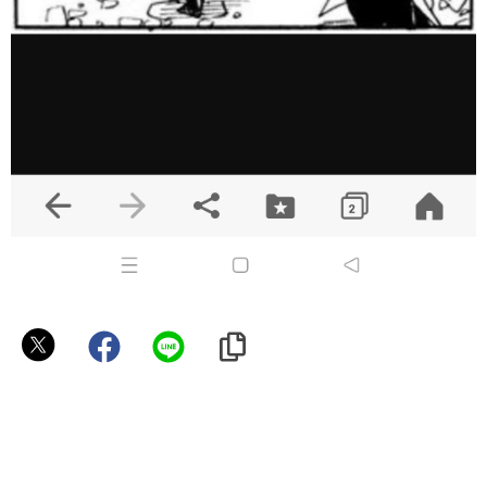
ゴ
ン
く
ん