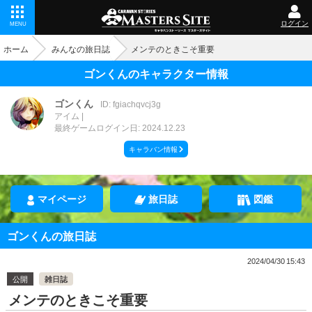
ログイン
MENU
ホーム
みんなの旅日誌
メンテのときこそ重要
ゴンくんのキャラクター情報
ゴンくん
ID: fgiachqvcj3g
アイム
最終ゲームログイン日: 2024.12.23
キャラバン情報
マイページ
旅日誌
図鑑
ゴンくんの旅日誌
2024/04/30 15:43
公開
雑日誌
メンテのときこそ重要