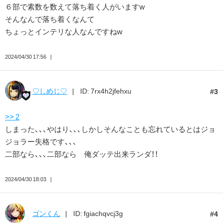
６部で素数を数えて落ち着く人がいますw
そんなんで落ち着くなんて
ちょっとインテリな人なんですねw
2024/04/30 17:56
♡しめじ♡
ID: 7rx4h2jfehxu
3
>> 2
しまった、、、やはり、、、しかしそんなことも忘れているとはジョ
ジョラー失格です、、、
二部なら、、、二部なら 俺ダッテ出来ランダ！！
2024/04/30 18:03
ゴンくん
ID: fgiachqvcj3g
4