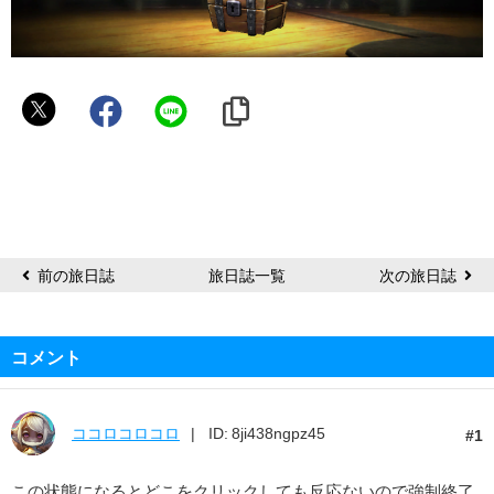
コ
コ
ロ
コ
ロ
コ
ロ
前の旅日誌
旅日誌一覧
次の旅日誌
コメント
ココロコロコロ
ID: 8ji438ngpz45
1
この状態になるとどこをクリックしても反応ないので強制終了