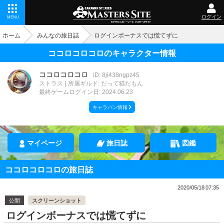
ログイン
MENU
ホーム
みんなの旅日誌
ログインボーナスでは慌てずに
ココロコロコロのキャラクター情報
ココロコロコロ
ID: 8ji438ngpz45
ストラス
所属ギルド: だって猫だもん
最終ゲームログイン日: 2024.06.23
キャラバン情報
マイページ
旅日誌
図鑑
ココロコロコロの旅日誌
2020/05/18 07:35
公開
スクリーンショット
ログインボーナスでは慌てずに