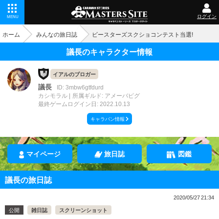
ログイン
MENU
ホーム
みんなの旅日誌
ビースターズスクショコンテスト当選!
議長のキャラクター情報
イアルのブロガー
議長
ID: 3mbw6gtfdurd
カシモラル
所属ギルド: アメーバピグ
最終ゲームログイン日: 2022.10.13
キャラバン情報
マイページ
旅日誌
図鑑
議長の旅日誌
2020/05/27 21:34
公開
雑日誌
スクリーンショット