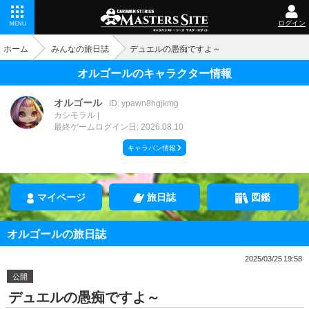
ログイン
MENU
ホーム
みんなの旅日誌
デュエルの愚痴ですよ～
オルゴールのキャラクター情報
オルゴール
ID: ypawn8hgjkmg
カシモラル
最終ゲームログイン日: 2026.08.10
キャラバン情報
マイページ
旅日誌
図鑑
オルゴールの旅日誌
2025/03/25 19:58
公開
デュエルの愚痴ですよ～