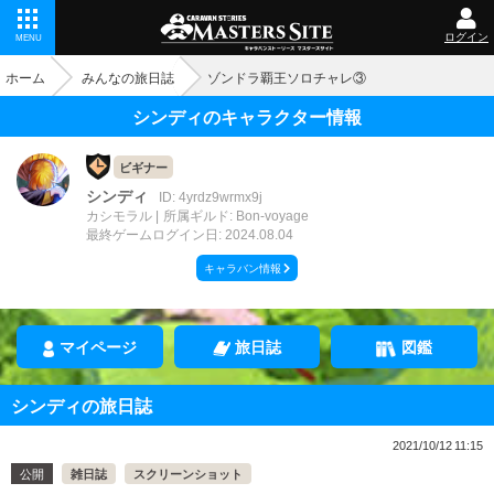
ログイン
MENU
ホーム
みんなの旅日誌
ゾンドラ覇王ソロチャレ③
シンディのキャラクター情報
ビギナー
シンディ
ID: 4yrdz9wrmx9j
カシモラル
所属ギルド: Bon-voyage
最終ゲームログイン日: 2024.08.04
キャラバン情報
マイページ
旅日誌
図鑑
シンディの旅日誌
2021/10/12 11:15
公開
雑日誌
スクリーンショット