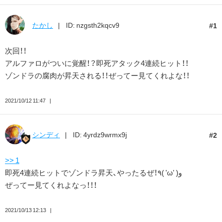
たかし
ID: nzgsth2kqcv9
1
次回！！
アルファロがついに覚醒！？即死アタック4連続ヒット！！
ゾンドラの腐肉が昇天される！！ぜってー見てくれよな！！
2021/10/12 11:47
シンディ
ID: 4yrdz9wrmx9j
2
>> 1
即死4連続ヒットでゾンドラ昇天、やったるぜ！٩( 'ω' )و
ぜってー見てくれよなっ！！！
2021/10/13 12:13