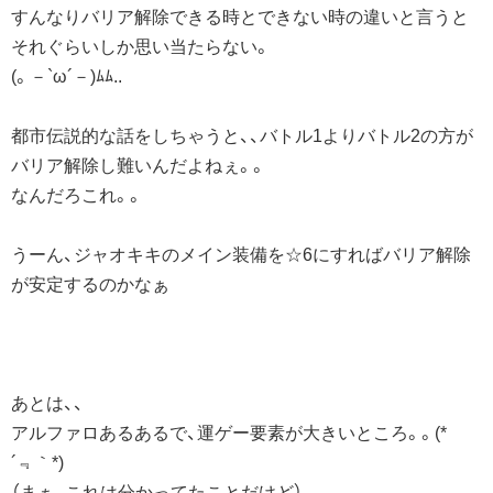
すんなりバリア解除できる時とできない時の違いと言うと
それぐらいしか思い当たらない。
(。－`ω´－)ﾑﾑ..
都市伝説的な話をしちゃうと、、バトル1よりバトル2の方が
バリア解除し難いんだよねぇ。。
なんだろこれ。。
うーん、ジャオキキのメイン装備を☆6にすればバリア解除
が安定するのかなぁ
あとは、、
アルファロあるあるで、運ゲー要素が大きいところ。。(*
´﹃｀*)
（まぁ、これは分かってたことだけど）