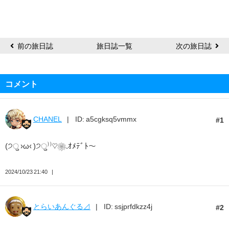
あ
ん
ぐ
る
前の旅日誌
旅日誌一覧
次の旅日誌
⊿
コメント
CHANEL
ID: a5cgksq5vmmx
1
(੭ु ›ω‹ )੭ु⁾⁾♡❀.ｵﾒﾃﾞﾄ～
2024/10/23 21:40
とらいあんぐる⊿
ID: ssjprfdkzz4j
2