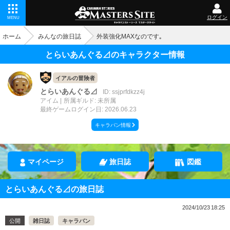
ログイン
MENU
ホーム
みんなの旅日誌
外装強化MAXなのです｡
とらいあんぐる⊿のキャラクター情報
イアルの冒険者
とらいあんぐる⊿
ID: ssjprfdkzz4j
アイム
所属ギルド: 未所属
最終ゲームログイン日: 2026.06.23
キャラバン情報
マイページ
旅日誌
図鑑
とらいあんぐる⊿の旅日誌
2024/10/23 18:25
公開
雑日誌
キャラバン