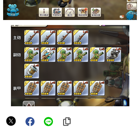
と
ら
い