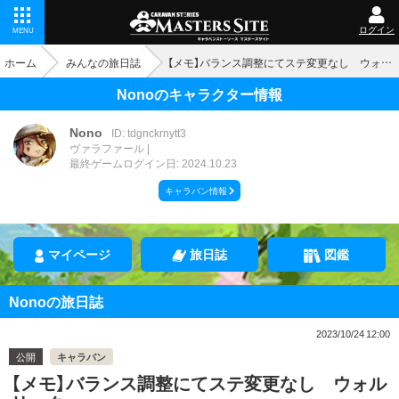
ログイン
MENU
ホーム
みんなの旅日誌
【メモ】バランス調整にてステ変更なし ウォルリック
Nonoのキャラクター情報
Nono
ID: tdgnckrnytt3
ヴァラファール
最終ゲームログイン日: 2024.10.23
キャラバン情報
マイページ
旅日誌
図鑑
Nonoの旅日誌
2023/10/24 12:00
公開
キャラバン
【メモ】バランス調整にてステ変更なし ウォル