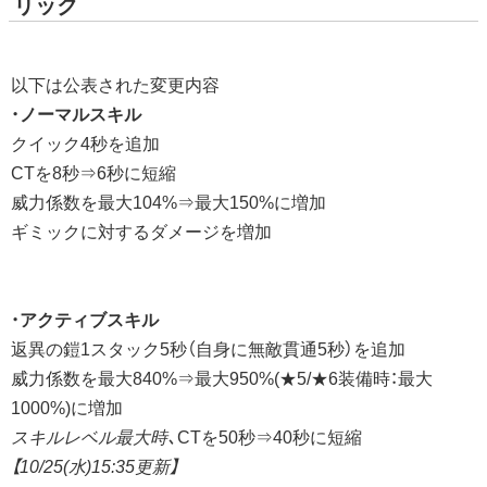
リック
以下は公表された変更内容
・
ノーマルスキル
クイック4秒を追加
CTを8秒⇒6秒に短縮
威力係数を最大104%⇒最大150%に増加
ギミックに対するダメージを増加
・
アクティブスキル
返異の鎧1スタック5秒（自身に無敵貫通5秒）を追加
威力係数を最大840%⇒最大950%(★5/★6装備時：最大
1000%)に増加
スキルレベル最大時、
CTを50秒⇒40秒に短縮
【10/25(水)15:35更新】