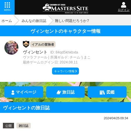
ログイン
MENU
ホーム
みんなの旅日誌
難しい問題だろうか？
ヴィンセントのキャラクター情報
イアルの冒険者
ヴィンセント
ID: 84qd5khkbxta
ヴァラファール
所属ギルド: チームうまこ
最終ゲームログイン日: 2024.08.11
キャラバン情報
マイページ
旅日誌
図鑑
ヴィンセントの旅日誌
2024/04/25 09:34
公開
雑日誌