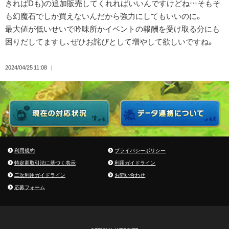
きればDも)の追加販売してくれればいいんですけどね…そもそ
も幻魔石でしか買えないんだから強力にしてもいいのに。
最大値が低いせいで吟味所かイベントの報酬を受け取る分にも
困りだしてますし、ぜひお詫びとして増やして欲しいですね。
2024/04/25 11:08
利用規約
プライバシーポリシー
特定商取引法に基づく表示
利用ガイドライン
二次利用ガイドライン
お問い合わせ
応募フォーム