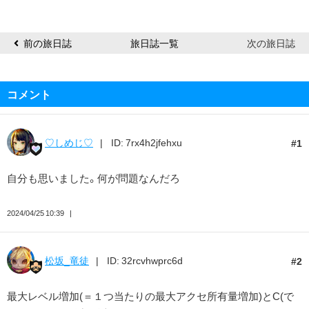
ン
ト
前の旅日誌
旅日誌一覧
次の旅日誌
コメント
♡しめじ♡
ID: 7rx4h2jfehxu
1
自分も思いました。何が問題なんだろ
2024/04/25 10:39
松坂_竜徒
ID: 32rcvhwprc6d
2
最大レベル増加(＝１つ当たりの最大アクセ所有量増加)とC(で