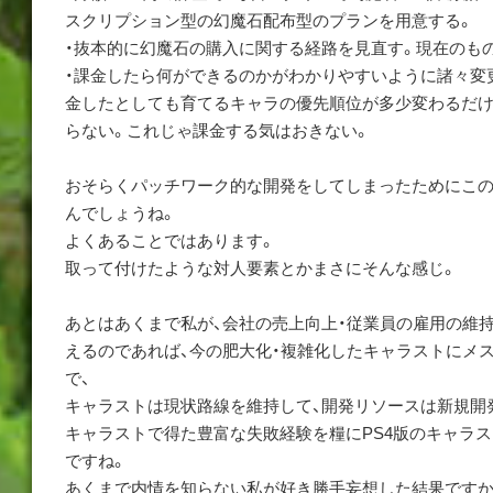
スクリプション型の幻魔石配布型のプランを用意する。
・抜本的に幻魔石の購入に関する経路を見直す。現在のも
・課金したら何ができるのかがわかりやすいように諸々変更
金したとしても育てるキャラの優先順位が多少変わるだ
らない。これじゃ課金する気はおきない。
おそらくパッチワーク的な開発をしてしまったためにこ
んでしょうね。
よくあることではあります。
取って付けたような対人要素とかまさにそんな感じ。
あとはあくまで私が、会社の売上向上・従業員の雇用の維
えるのであれば、今の肥大化・複雑化したキャラストにメ
で、
キャラストは現状路線を維持して、開発リソースは新規開
キャラストで得た豊富な失敗経験を糧にPS4版のキャラ
ですね。
あくまで内情を知らない私が好き勝手妄想した結果です