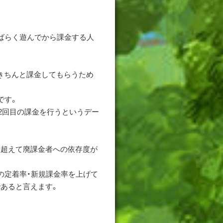
。
ばらく遊んでから課金する人
にきちんと課金してもらうため
です。
に2回目の課金を行うというデー
く超えて廃課金者への依存度が
の定着率・新規課金率を上げて
あると言えます。