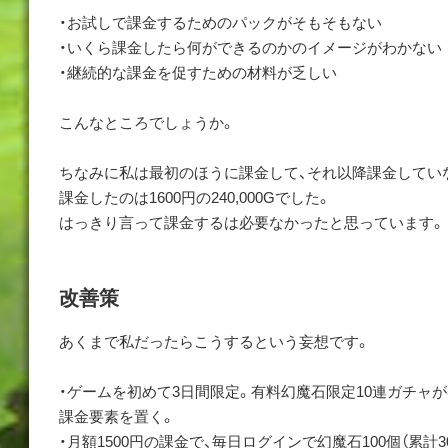
・お試しで課金するためのパックがそもそもない
・いくら課金したら何ができるのかのイメージがわかない
・継続的な課金を促すための材料が乏しい
こんなところでしょうか。
ちなみに私は最初のほうに課金して、それ以降課金してい
課金したのは1600円の240,000Gでした。
はっきり言って課金するは必要なかったと思っています。
改善策
あくまで私だったらこうするという妄想です。
・ゲームを初めて3日間限定。有料幻魔石限定10連ガチャが
課金要素を置く。
・月額1500円の課金で、毎日ログインで幻魔石100個（累計3