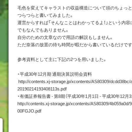
毛色を変えてキャラストの収益構造について頭のちょっ
つらつらと書いてみました。
運営からすれば「そんなことはわかってるよ！」という内
でもなんでもありません。
自分のための文章なので用語の解説もしません。
ただ奈落の放置の待ち時間が暇だから書いているだけで
参考資料として主に下記の2つを用いました。
・平成30年12月期 通期決算説明会資料
http://contents.xj-storage.jp/xcontents/AS80309/dcdd38bc
20190214193408113s.pdf
・有価証券報告書 - 第8期（平成30年1月1日 - 平成30年12月3
http://contents.xj-storage.jp/xcontents/AS80309/4b059a0d/
00FGJO.pdf