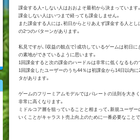
課金する人・しない人はおおよそ最初から決まっています
課金しない人はいつまで経っても課金しません。
また課金する人には、初日からとりあえず課金する人とし
の2つのパターンがあります。
私見ですが、（収益の観点で）成功しているゲームは初日
の素地ができているように思います。
1回課金すると次の課金のハードルは非常に低くなるもの
1回課金したユーザーのうち44％は初課金から14日以内
タがあります。
ゲームのフリーミアムモデルではパレートの法則を大き
非常に高くなります。
ミドルコア層を狙っていることと相まって、新規ユーザー
いくことがキャラスト売上向上のために一番必要なことで