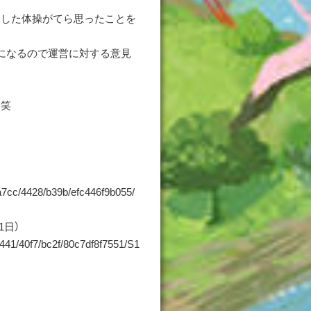
とした体操がてら思ったことを
容になるので運営に対する意見
す笑
/a7cc/4428/b39b/efc446f9b055/
1日）
9441/40f7/bc2f/80c7df8f7551/S1