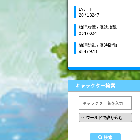
Lv / HP
20 / 13247
物理攻撃 / 魔法攻撃
834 / 834
物理防御 / 魔法防御
984 / 978
キャラクター検索
検索