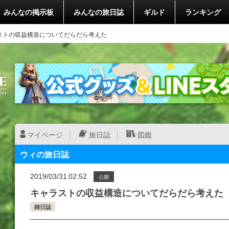
みんなの掲示板
みんなの旅日誌
ギルド
ランキング
ストの収益構造についてだらだら考えた
マイページ
旅日誌
図鑑
ウィの旅日誌
2019/03/31 02:52
公開
キャラストの収益構造についてだらだら考えた
雑日誌