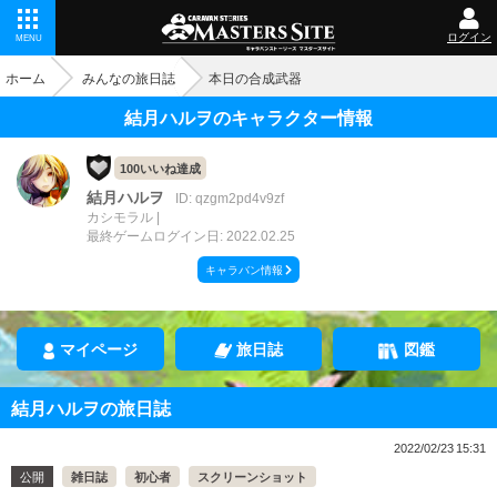
ログイン
MENU
ホーム
みんなの旅日誌
本日の合成武器
結月ハルヲのキャラクター情報
100いいね達成
結月ハルヲ
ID: qzgm2pd4v9zf
カシモラル
最終ゲームログイン日: 2022.02.25
キャラバン情報
マイページ
旅日誌
図鑑
結月ハルヲの旅日誌
2022/02/23 15:31
公開
雑日誌
初心者
スクリーンショット