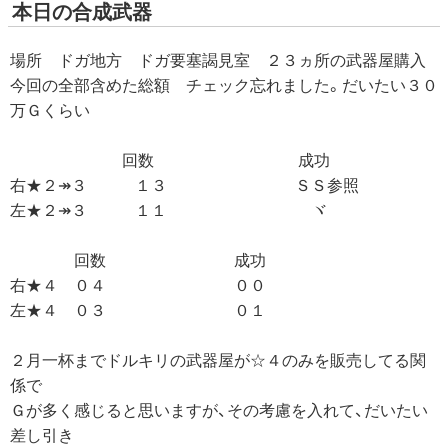
本日の合成武器
場所 ドガ地方 ドガ要塞謁見室 ２３ヵ所の武器屋購入
今回の全部含めた総額 チェック忘れました。だいたい３０
万Ｇくらい
回数 成功
右★２↠３ １３ ＳＳ参照
左★２↠３ １１ ヾ
回数 成功
右★４ ０４ ００
左★４ ０３ ０１
２月一杯までドルキリの武器屋が☆４のみを販売してる関
係で
Ｇが多く感じると思いますが、その考慮を入れて、だいたい
差し引き