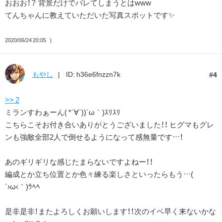
おおお！？ 背景だけでバレてしまうとはwww
てんちゃんに教えていただいた写真スポットです✨
2020/06/24 20:05
もやし
ID: h36e6fnzzn7k
4
>> 2
ミランすわぁーん( *´∀`))´ω｀)ｽﾘｽﾘ
こちらこそお付き合いありがとうございました！！ ヒグマもグレ
ンも強敵全部2人で倒せるようになって感無量です…！
あのギリギリな感じたまらないですよねー！！
編成とか立ち位置とか色々練る楽しさといったらもう…(
´›ω‹｀)ｳﾍﾍ
是非是非！またよろしくお願いします！！次のイベ早く来ないかな