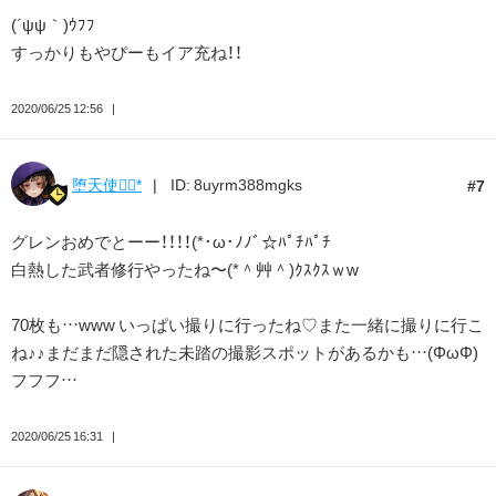
(´ψψ｀)ｳﾌﾌ
すっかりもやぴーもイア充ね！！
2020/06/25 12:56
堕天使❁⃘*
ID: 8uyrm388mgks
7
グレンおめでとーー！！！！(*･ω･ﾉﾉﾞ☆ﾊﾟﾁﾊﾟﾁ
白熱した武者修行やったね〜(*＾艸＾)ｸｽｸｽｗw
70枚も…www いっぱい撮りに行ったね♡また一緒に撮りに行こ
ね♪♪まだまだ隠された未踏の撮影スポットがあるかも…(ΦωΦ)
フフフ…
2020/06/25 16:31