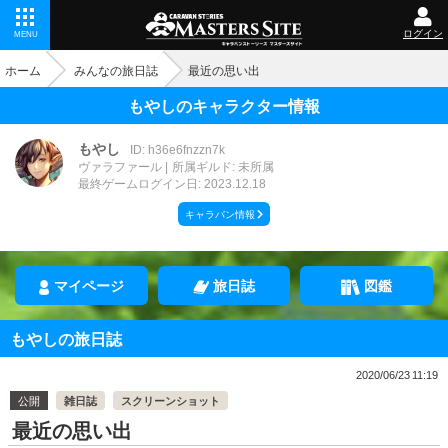
ログイン
MENU
ホーム
みんなの旅日誌
最近の思い出
もやしのキャラクター情報
もやし
ID: h36e6fnzzn7k
ヴァラファール
所属ギルド: 未所属
最終ゲームログイン日: 2023.12.18
キャラバン情報
マイページ
旅日誌
図鑑
もやしの旅日誌
2020/06/23 11:19
公開
雑日誌
スクリーンショット
最近の思い出