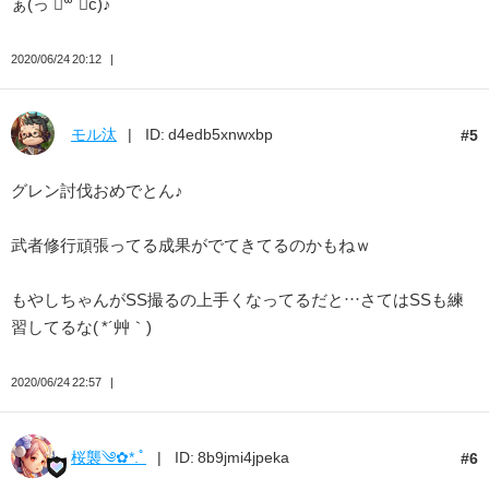
ぁ(っ ॑꒳ ॑c)♪
2020/06/24 20:12
モル汰
ID: d4edb5xnwxbp
5
グレン討伐おめでとん♪
武者修行頑張ってる成果がでてきてるのかもねｗ
もやしちゃんがSS撮るの上手くなってるだと…さてはSSも練
習してるな( *´艸｀)
2020/06/24 22:57
桜襲༄✿*.ﾟ
ID: 8b9jmi4jpeka
6