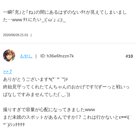
一瞬｢充｣と｢ね｣の間にあるはずのないﾀﾋが見えてしまいまし
た…www ﾀﾋにたい_:(´ω`」 ∠):_
2020/06/26 21:01
もやし
ID: h36e6fnzzn7k
10
>> 7
ありがとうございます٩(*´ ꒳ `*)۶
終始見守ってくれたてんちゃんのおかげです！(ずーっと戦いっ
ぱなしですみませんでした(´._.`))
撮りすぎで容量が心配になってきましたwww
まだ未踏のスポットがあるんですか！？ これは行かないとε≡≡\( ˙
꒳˙)/ｼｭﾀﾀﾀﾀ