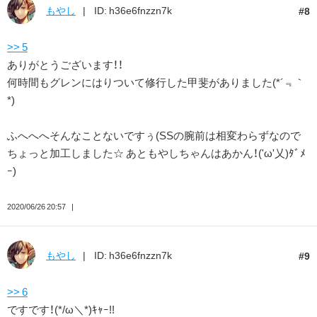
もやし
ID: h36e6fnzzn7k
8
>> 5
ありがとうございます！！
何時間もグレンにはりついて修行した甲斐がありました(*´﹃｀
*)
ふへへへそんなことないですぅ(SSの腕前は相変わらずなので
ちょっと加工しました☆ あともやしちゃんはあかん！('ω'乂)ﾀﾞﾒ
ｰ)
2020/06/26 20:57
もやし
ID: h36e6fnzzn7k
9
>> 6
ですです！(*/ω＼*)ｷｬｰ!!