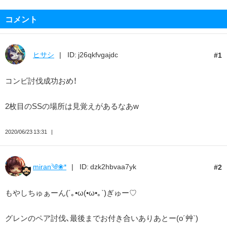
コメント
ヒサシ
ID: j26qkfvgajdc
1
コンビ討伐成功おめ！
2枚目のSSの場所は見覚えがあるなあw
2020/06/23 13:31
miran༄❀*
ID: dzk2hbvaa7yk
2
もやしちゅぁーん(´｡•ω(•ω•｡`)ぎゅー♡
グレンのペア討伐、最後までお付き合いありあとー(o´艸`)