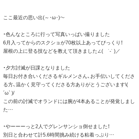
ここ最近の思い出(～･ω･)～
・色んなところに行って写真いっぱい撮りました
6月入ってからのスクショが70枚以上あってびっくり！
屋根の上に登る技などを教えて頂きました∠( ˙-˙ )／
・夕方討滅が日課となりました
毎日お付き合いくださるギルメンさん、お手伝いしてくださ
る方、温かく見守ってくださる方ありがとうございます\(
´ω` )/
この前の討滅でオランドには腕が4本あることが発覚しまし
た…
・やーーーっと2人でグレンサンショ倒せました！
別日と合わせて計5.6時間挑み続ける粘着っぷり…