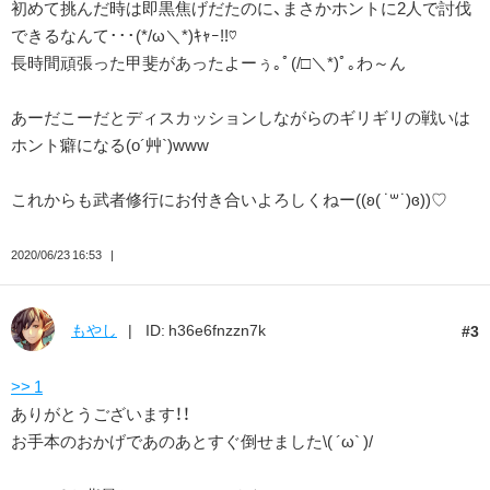
初めて挑んだ時は即黒焦げだたのに、まさかホントに2人で討伐
できるなんて･･･(*/ω＼*)ｷｬｰ!!♡
長時間頑張った甲斐があったよーぅ｡ﾟ(/□＼*)ﾟ｡わ～ん
あーだこーだとディスカッションしながらのギリギリの戦いは
ホント癖になる(o´艸`)www
これからも武者修行にお付き合いよろしくねー((ʚ( ˙꒳​˙)ɞ))♡
2020/06/23 16:53
もやし
ID: h36e6fnzzn7k
3
>> 1
ありがとうございます！！
お手本のおかげであのあとすぐ倒せました\( ´ω` )/