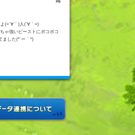
6
∀｀)人(´∀｀=)
っちゃ強いビーストにボコボコ
した(*´ー｀*)