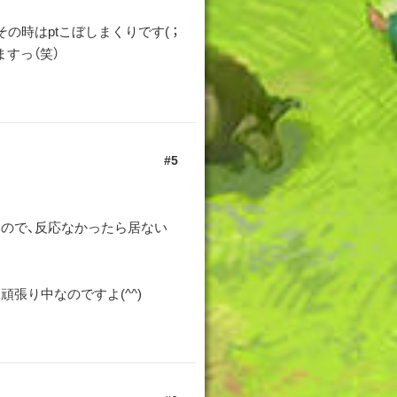
時はptこぼしまくりです( ；
すっ（笑）
5
ので、反応なかったら居ない
張り中なのですよ(^^)