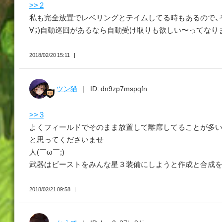
>> 2
私も完全放置でレベリングとテイムしてる時もあるので、その
∀；)自動巡回があるなら自動受け取りも欲しい〜ってなりま
2018/02/20 15:11
ツン猫
ID: dn9zp7mspqfn
>> 3
よくフィールドでそのまま放置して離席してることが多い
と思ってくださいませ
人(￣ω￣;)
武器はビーストをみんな星３装備にしようと作成と合成を頑
2018/02/21 09:58