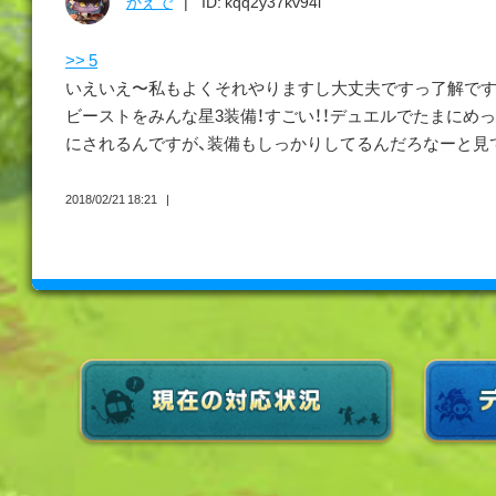
かえで
ID: kqq2y37kv94i
>> 5
いえいえ〜私もよくそれやりますし大丈夫ですっ了解ですよ(=´
ビーストをみんな星3装備！すごい！！デュエルでたまにめ
にされるんですが、装備もしっかりしてるんだろなーと見てま
2018/02/21 18:21