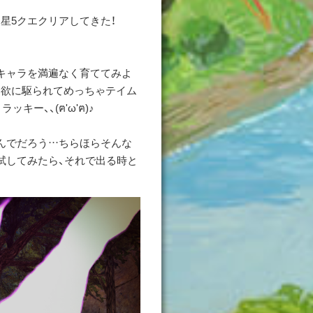
星5クエクリアしてきた！
キャラを満遍なく育ててみよ
」欲に駆られてめっちゃテイム
キー、、(ฅ'ω'ฅ)♪
んでだろう…ちらほらそんな
試してみたら、それで出る時と