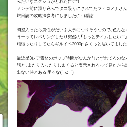
みたいなスクショがとれた(*⁰▿⁰*)
メンテ前に滑り込みでタコ殴りにされてたフィロメナさん
旅日誌の攻略法参考にしました(*´-`)感謝
調整入ったら属性がだいぶ大事になりそうなので、色んな
うーってレベリングしたり突然の「もっとテイムしたい！！
頑張ったりしてたらギルイベ2000ptさくっと届いてました ラッ
最近星3レア素材のポップ時間がなんか前とずれてるのな
話と、出たり入ったりしまくると表示されるって見たから
出ない時とある 困るな(´･ω･`)