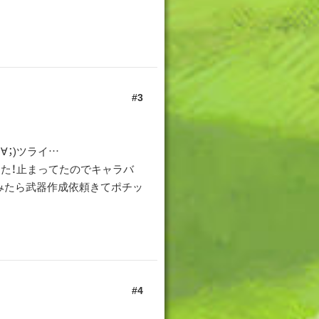
3
∀；)ツライ…
た！止まってたのでキャラバ
みたら武器作成依頼きてポチッ
4