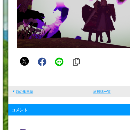
か
え
で
前の旅日誌
旅日誌一覧
コメント