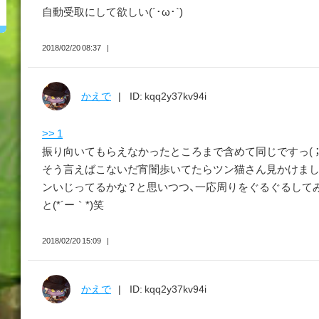
自動受取にして欲しい(´･ω･`)
2018/02/20 08:37
かえで
ID: kqq2y37kv94i
>> 1
振り向いてもらえなかったところまで含めて同じですっ( ；
そう言えばこないだ宵闇歩いてたらツン猫さん見かけまし
ンいじってるかな？と思いつつ、一応周りをぐるぐるして
と(*´ー｀*)笑
2018/02/20 15:09
かえで
ID: kqq2y37kv94i