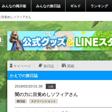
みんなの掲示板
みんなの旅日誌
ギルド
ランキング
に目覚めしソフィアさん
マイページ
旅日誌
図鑑
かえでの旅日誌
2018/02/20 01:38
公開
闇の力に目覚めしソフィアさん
雑日誌
スクリーンショット