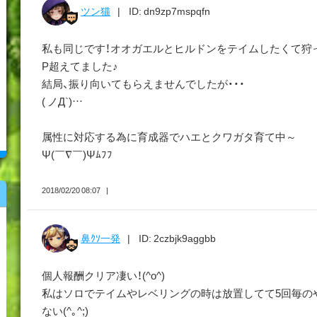
ツン猫
ID: dn9zp7mspqfn
私も同じです！オオガエルとヒルドンをテイムしたくて狩っ
P超えてました♪
結局、振り向いてもらえませんでしたが・・・
( ノД`)…
属性に対応する為に育成器でハエとクワガタ育て中～
Ψ(￣∇￣)Ψﾑﾌﾌ
2018/02/20 08:07
鼻ｸｿ一発
ID: 2czbjk9aggbb
個人報酬クリア凄い！(^o^)
私はソロでテイムやレベリングの時は放置してて5回毎の
ない(^｡^;)