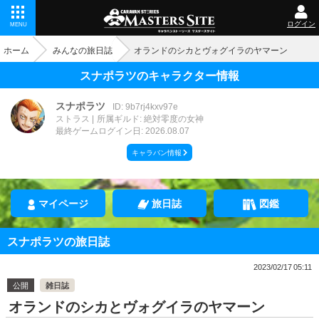
ログイン
MENU
ホーム
みんなの旅日誌
オランドのシカとヴォグイラのヤマーン
スナポラツのキャラクター情報
スナポラツ
ID: 9b7rj4kxv97e
ストラス
所属ギルド: 絶対零度の女神
最終ゲームログイン日: 2026.08.07
キャラバン情報
マイページ
旅日誌
図鑑
スナポラツの旅日誌
2023/02/17 05:11
公開
雑日誌
オランドのシカとヴォグイラのヤマーン