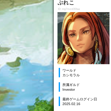
ぷれこ
ID: mg7nvzd35faa
ワールド
カシモラル
所属ギルド
Investor
最終ゲームログイン日
2025.02.16