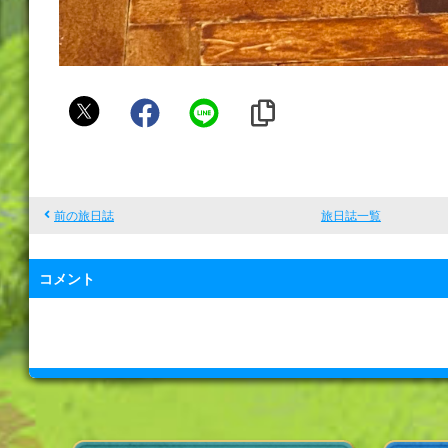
ぷ
れ
こ
前の旅日誌
旅日誌一覧
コメント