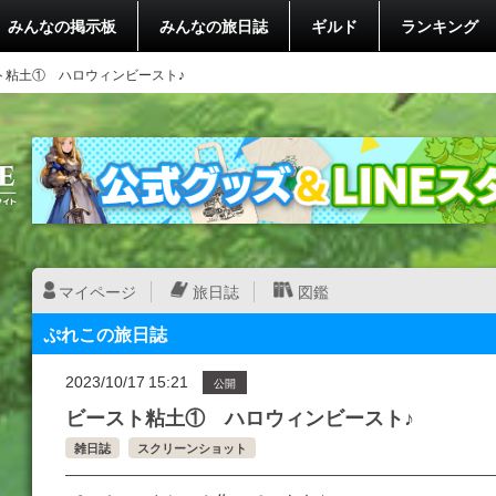
みんなの掲示板
みんなの旅日誌
ギルド
ランキング
ト粘土① ハロウィンビースト♪
マイページ
旅日誌
図鑑
ぷれこの旅日誌
2023/10/17 15:21
公開
ビースト粘土① ハロウィンビースト♪
雑日誌
スクリーンショット