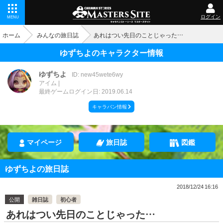
ログイン
MENU
ホーム
みんなの旅日誌
あれはつい先日のことじゃった…
ゆずちよのキャラクター情報
ゆずちよ
ID: new45wete6wy
アイム
最終ゲームログイン日: 2019.06.14
キャラバン情報
マイページ
旅日誌
図鑑
ゆずちよの旅日誌
2018/12/24 16:16
公開
雑日誌
初心者
あれはつい先日のことじゃった…