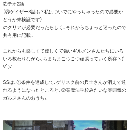
②テオ2話
（③ゲイザー3話も？私はついでにやっちゃったので必要か
どうか未検証です）
のクリアが必要だったらしく、それからちょっと迷ったので
共有用に記載。
これからも楽しくて優しくて強いギルメンさんたちにいろ
いろ教わりながら、ちまちまこつこつ頑張っていく所存ヽ(ﾟ
∀ﾟ)ﾉ
SSは、①条件を達成して、ゲリスク前の兵士さんが消えて通
れるようになったところと、②某魔法学校みたいな雰囲気の
ガルスさんのおうち。