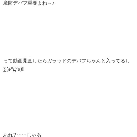
魔防デバフ重要よね～♪
って動画見直したらガラッドのデバフちゃんと入ってるし
∑(๑ºдº๑)!!
あれ？……じゃあ