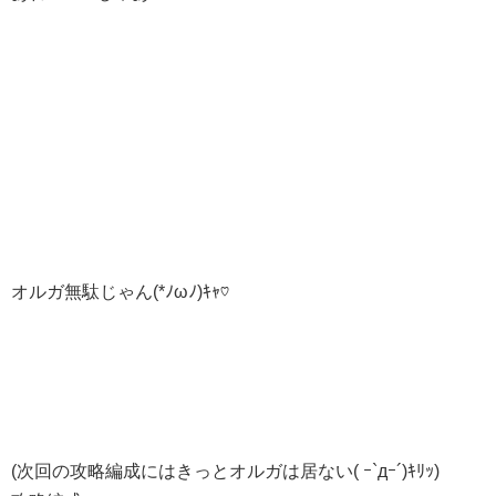
オルガ無駄じゃん(*ﾉωﾉ)ｷｬ♡
(次回の攻略編成にはきっとオルガは居ない( ｰ`дｰ´)ｷﾘｯ)