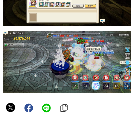
❁
は
る
❁