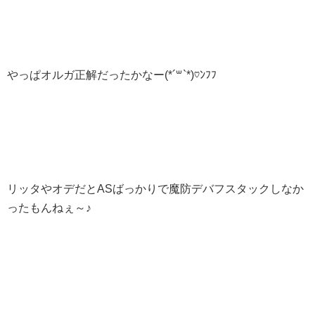
やっぱオルガ正解だったかなー(*´꒳`*)♡ﾝﾌﾌ
リッタやオデだとASばっかりで魔防デバフスタックしなか
ったもんねぇ～♪