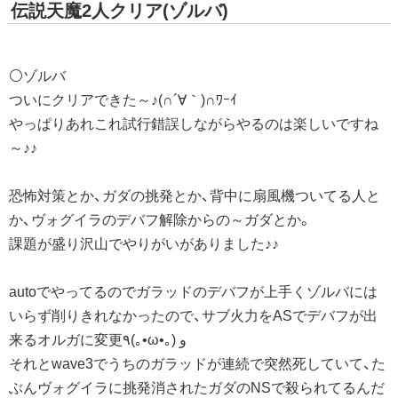
伝説天魔2人クリア(ゾルバ)
⚪ゾルバ
ついにクリアできた～♪(∩´∀｀)∩ﾜｰｲ
やっぱりあれこれ試行錯誤しながらやるのは楽しいですね
～♪♪
恐怖対策とか、ガダの挑発とか、背中に扇風機ついてる人と
か、ヴォグイラのデバフ解除からの～ガダとか。
課題が盛り沢山でやりがいがありました♪♪
autoでやってるのでガラッドのデバフが上手くゾルバには
いらず削りきれなかったので、サブ火力をASでデバフが出
来るオルガに変更٩(｡•ω•｡) و
それとwave3でうちのガラッドが連続で突然死していて、た
ぶんヴォグイラに挑発消されたガダのNSで殺られてるんだ