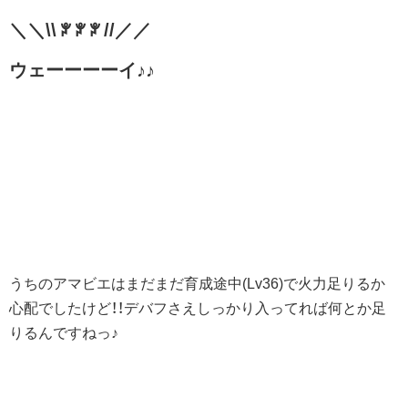
＼＼\\ ꐕ ꐕ ꐕ //／／
ウェーーーーイ♪♪
うちのアマビエはまだまだ育成途中(Lv36)で火力足りるか
心配でしたけど！！デバフさえしっかり入ってれば何とか足
りるんですねっ♪