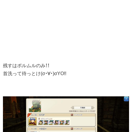
残すはポルムルのみ！！
首洗って待っとけ(σ・∀・)σYO!!