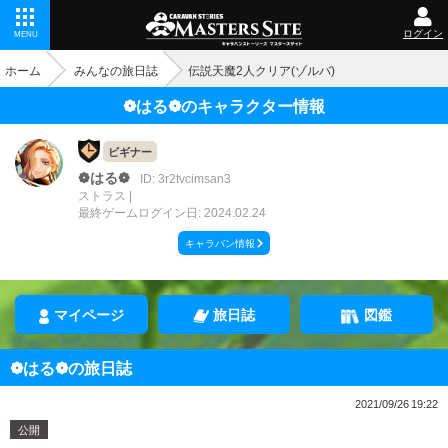
ログイン
MENU
ホーム
みんなの旅日誌
伝説天魔2人クリア(ゾルバ)
❁はる❁のキャラクター情報
ビギナー
❁はる❁
ID: 3r2tvcimsan3
ストラス
最終ゲームログイン日: 2024.02.24
キャラバン情報
マイページ
旅日誌
図鑑
❁はる❁の旅日誌
2021/09/26 19:22
公開