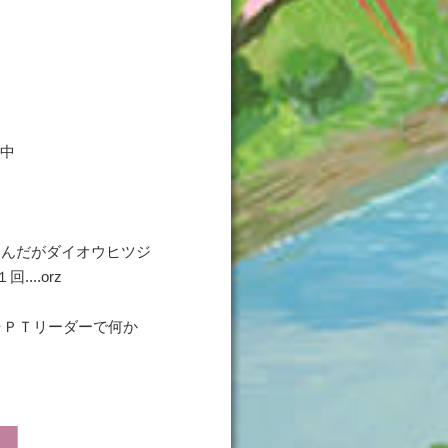
保中
んだがダイオウヒツジ
..orz
・ＰＴリーダーで何か