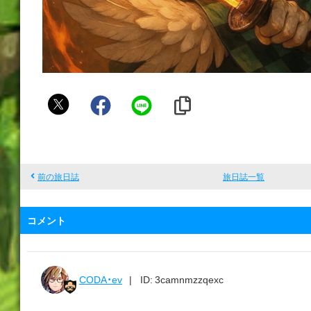
み
の
わ
ん
前の旅日誌
旅日誌一覧
コメント
CODA・ev
ID: 3camnmzzqexc