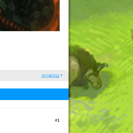
次の旅日誌
1