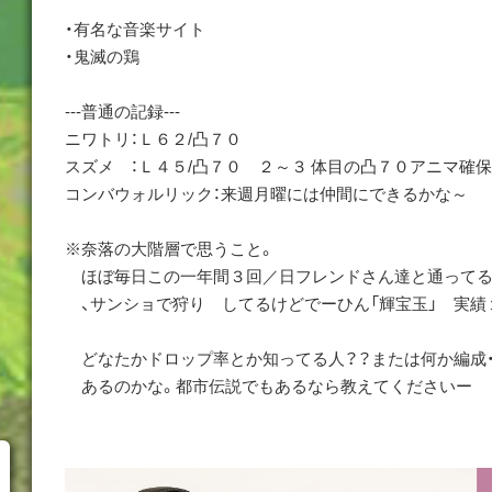
・有名な音楽サイト
・鬼滅の鶏
---普通の記録---
ニワトリ：Ｌ６２/凸７０
スズメ ：Ｌ４５/凸７０ ２～３ 体目の凸７０アニマ確
コンバウォルリック：来週月曜には仲間にできるかな～
※奈落の大階層で思うこと。
ほぼ毎日この一年間３回／日フレンドさん達と通ってる
、サンショで狩り してるけどでーひん「輝宝玉」 実績１回..
どなたかドロップ率とか知ってる人？？または何か編成
あるのかな。都市伝説でもあるなら教えてくださいー