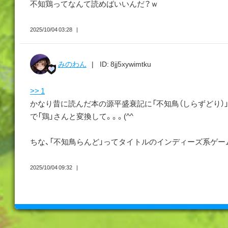
不知鶏ってなんて読めばいいんだ？ｗ
2025/10/04 03:28
みのわん
ID: 8jj5xywimtku
>> 1
かなり昔に読んだ本の源平盛衰記に「不知鳥（しらずどり）
で「鶏」さんと変換して。。。(^^ゞ
ちな、「不知鳥らんど」ってタイトルのインディーズ系ゲー
2025/10/04 09:32