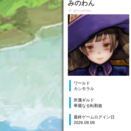
みのわん
ID: 8jj5xywimtku
ワールド
カシモラル
所属ギルド
華麗なる転勤族
最終ゲームログイン日
2026.08.08