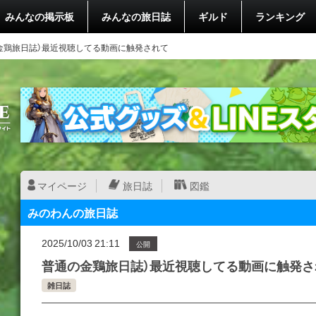
みんなの掲示板
みんなの旅日誌
ギルド
ランキング
金鶏旅日誌）最近視聴してる動画に触発されて
マイページ
旅日誌
図鑑
みのわんの旅日誌
2025/10/03 21:11
公開
普通の金鶏旅日誌）最近視聴してる動画に触発さ
雑日誌