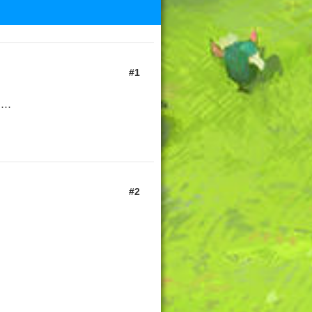
1
ぁ…
2