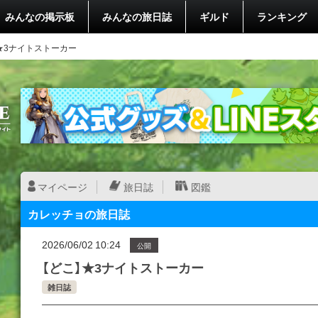
みんなの掲示板
みんなの旅日誌
ギルド
ランキング
】★3ナイトストーカー
マイページ
旅日誌
図鑑
カレッチョの旅日誌
2026/06/02 10:24
公開
【どこ】★3ナイトストーカー
雑日誌