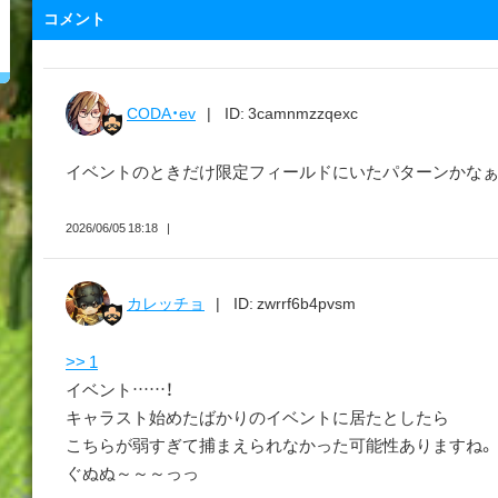
コメント
CODA・ev
ID: 3camnmzzqexc
イベントのときだけ限定フィールドにいたパターンかな
2026/06/05 18:18
カレッチョ
ID: zwrrf6b4pvsm
>> 1
イベント……！
キャラスト始めたばかりのイベントに居たとしたら
こちらが弱すぎて捕まえられなかった可能性ありますね。
ぐぬぬ～～～っっ