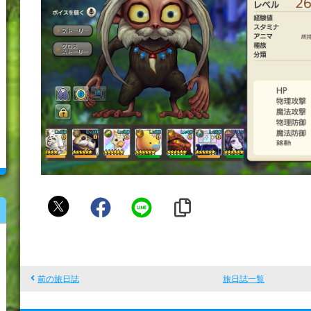
カ
レ
ッ
チ
ョ
前の旅日誌
旅日誌一覧