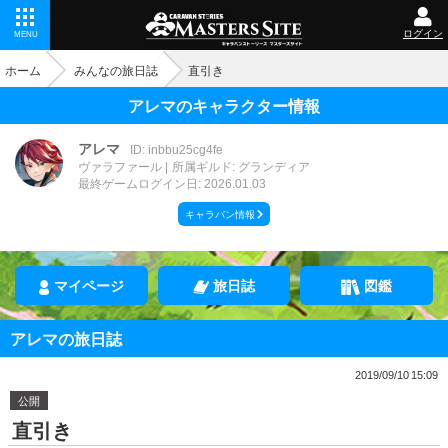
ログイン
MENU
ホーム
みんなの旅日誌
直引き
アレマのキャラクター情報
アレマ
ID: inbbu25cg4fe
ヴァラファール
所属ギルド: グランディア
最終ゲームログイン日: 2026.01.03
キャラバン情報
マイページ
旅日誌
図鑑
アレマの旅日誌
2019/09/10 15:09
公開
直引き