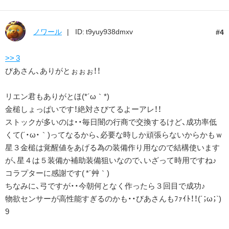
ノワール
ID: t9yuy938dmxv
4
>> 3
びあさん、ありがとぉぉぉ！！
リエン君もありがとほ(*´ω｀*)
金槌しょっぱいです！絶対さびてるよーアレ！！
ストックが多いのは・・毎日闇の行商で交換するけど、成功率低
くて(´・ω・｀)ってなるから、必要な時しか頑張らないからかもｗ
星３金槌は覚醒値をあげる為の装備作り用なので結構使います
が、星４は５装備か補助装備狙いなので、いざって時用ですね♪
コラプターに感謝です( *´艸｀)
ちなみに、弓ですが・・今朝何となく作ったら３回目で成功♪
物欲センサーが高性能すぎるのかも・・びあさんもﾌｧｲﾄ！！(´；ω；`)
9