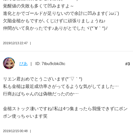
覚醒値の失敗も多くて凹みますよ～
進化とかでゴールドが足りないので余計に凹みます(´；ω；`)
欠陥金槌かもですが、くじけずに頑張りましょうね♪
仲間がいて良かったです♪ありがとでしたヾ(*´∀｀*)ﾉ
2019/12/13 22:47
びあ
ID: 7tbu9cbki3tc
3
リエン君おめでとうございます(*´▽｀*)
私も金槌は最近成功率さがってるような気がしてました…
行商おばちゃんのは偽物だったのか…
金槌ストック凄いですね！私は4つ集まったら我慢できずにポン
ポン使っちゃいます笑
2019/12/15 00:48