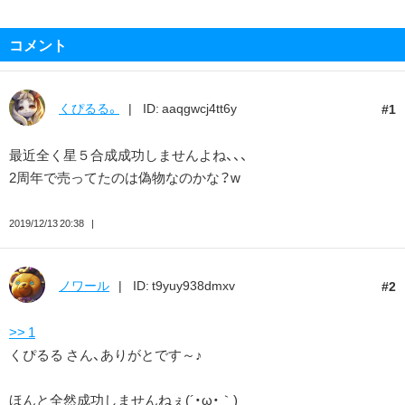
コメント
くぴるる。
ID: aaqgwcj4tt6y
1
最近全く星５合成成功しませんよね、、、
2周年で売ってたのは偽物なのかな？w
2019/12/13 20:38
ノワール
ID: t9yuy938dmxv
2
>> 1
くぴるる さん、ありがとです～♪
ほんと全然成功しませんねぇ(´・ω・｀)