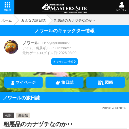
ログイン
MENU
ホーム
みんなの旅日誌
粗悪品のカナヅチなのか・・
ノワールのキャラクター情報
ノワール
ID: t9yuy938dmxv
アイム
所属ギルド: Crossover
最終ゲームログイン日: 2026.08.09
キャラバン情報
マイページ
旅日誌
図鑑
ノワールの旅日誌
2019/12/13 20:36
公開
雑日誌
粗悪品のカナヅチなのか・・