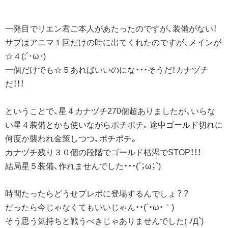
一発目でリエン君ご本人があたったのですが、装備がない！
サブはアニマ１回だけの時に出てくれたのですが、メインが
☆４(;´･ω･)
一個だけでも☆５あればいいのにな・・・そうだ！カナヅチ
だ！！！
ということで、星４カナヅチ270個超ありましたが、いらな
い星４装備とかも使いながらポチポチ。途中ゴールド切れに
何度か襲われ金策しつつ、ポチポチ。
カナヅチ残り３０個の段階でゴールド枯渇でSTOP！！！
結局星５装備、作れませんでした・・・(´；ω；`)
時間たったらどうせプレポに登場するんでしょ？？
だったら今じゃなくてもいいじゃん・・(´・ω・｀)
そう思う気持ちと戦うべきじゃありませんでした( ﾉД`)