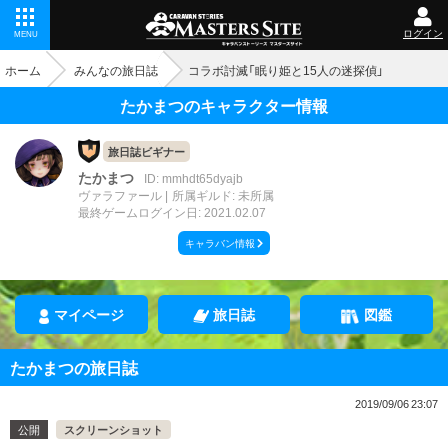
ログイン
MENU
ホーム
みんなの旅日誌
コラボ討滅「眠り姫と15人の迷探偵」
たかまつのキャラクター情報
旅日誌ビギナー
たかまつ
ID: mmhdt65dyajb
ヴァラファール
所属ギルド: 未所属
最終ゲームログイン日: 2021.02.07
キャラバン情報
マイページ
旅日誌
図鑑
たかまつの旅日誌
2019/09/06 23:07
公開
スクリーンショット