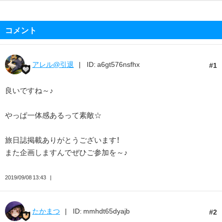
コメント
アレル@引退
ID: a6gt576nsfhx
1
良いですね～♪
やっぱ一体感あるって素敵☆
旅日誌掲載ありがとうございます！
また企画しますんでぜひご参加を～♪
2019/09/08 13:43
たかまつ
ID: mmhdt65dyajb
2