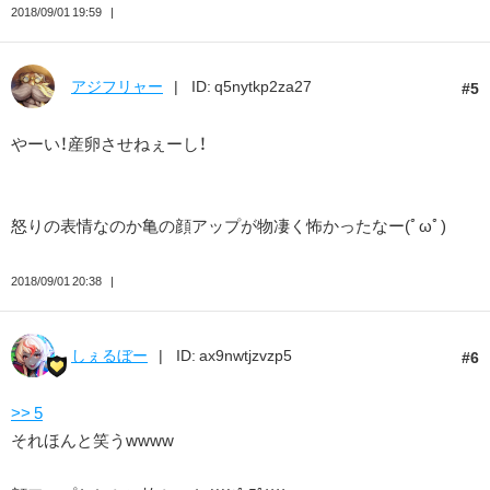
2018/09/01 19:59
アジフリャー
ID: q5nytkp2za27
5
やーい！産卵させねぇーし！
怒りの表情なのか亀の顔アップが物凄く怖かったなー(ﾟωﾟ)
2018/09/01 20:38
しぇるぼー
ID: ax9nwtjzvzp5
6
>> 5
それほんと笑うwwww