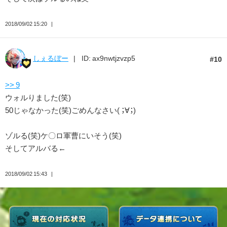
2018/09/02 15:20
しぇるぼー
ID: ax9nwtjzvzp5
10
>> 9
ウォルりました(笑)
50じゃなかった(笑)ごめんなさい( ；∀；)
ゾルる(笑)ケ〇ロ軍曹にいそう(笑)
そしてアルバる←
2018/09/02 15:43