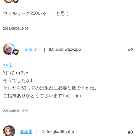
ウォルリック200いる……と思う
2018/09/01 19:06
しぇるぼー
ID: ax9nwtjzvzp5
2
>> 1
Σ(ﾟДﾟ υ) ｱﾘｬ
そうでしたか！
そしたら50ってのは限凸に必要な数ですかね、
ご指摘ありがとうございます！m(_ _)m
2018/09/01 19:36
逢瀬川
ID: fnzgka86gahp
3