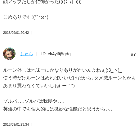
顔アップたしかに怖かった((((；ﾟДﾟ))))
こめありです！(*`･ω･)ゞ
2018/09/01 20:42
しゅら
ID: ck4yifij5gdq
7
ルーン外しは地味ーにかなりありがたいんよねぇ(:3_ヽ)_
使う時だけルーンはめればいいだけだから、ダメ減ルーンとかも
あまり買わなくていいしね(´ー｀*)
ゾルバ、、、ゾルバは我慢や、、、
英雄の中でも個人的には微妙な性能だと思うから、、、
2018/09/01 23:34