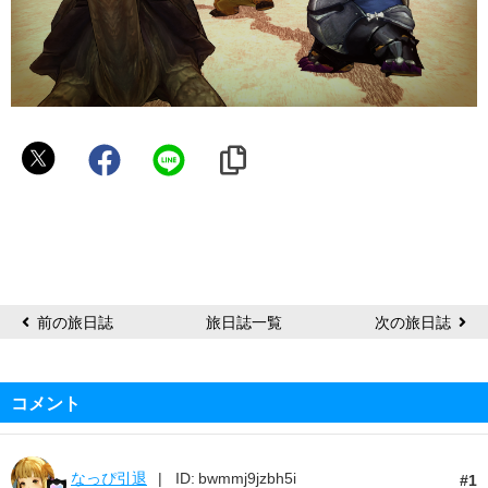
し
ぇ
る
ぼ
ー
前の旅日誌
旅日誌一覧
次の旅日誌
コメント
なっぴ引退
ID: bwmmj9jzbh5i
1