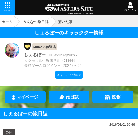
ログイン
MENU
ホーム
みんなの旅日誌
驚いた事
しぇるぼーのキャラクター情報
500いいね達成
しぇるぼー
ID: ax9nwtjzvzp5
カシモラル
所属ギルド: Free!
最終ゲームログイン日: 2024.08.21
キャラバン情報
マイページ
旅日誌
図鑑
しぇるぼーの旅日誌
2018/09/01 18:46
公開