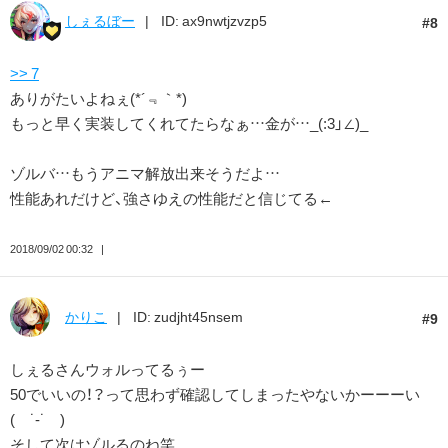
しぇるぼー
ID: ax9nwtjzvzp5
8
>> 7
ありがたいよねぇ(*´﹃｀*)
もっと早く実装してくれてたらなぁ…金が…_(:3」∠)_
ゾルバ…もうアニマ解放出来そうだよ…
性能あれだけど、強さゆえの性能だと信じてる←
2018/09/02 00:32
かりこ
ID: zudjht45nsem
9
しぇるさんウォルってるぅー
50でいいの！？って思わず確認してしまったやないかーーーい
( ˙-˙ )
そして次はゾルるのね笑