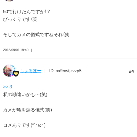
50で行けたんですか！？
びっくりです（笑
そしてカメの儀式ですねそれ（笑
2018/09/01 19:40
しぇるぼー
ID: ax9nwtjzvzp5
4
>> 3
私の勘違いかも…(笑)
カメが亀を煽る儀式(笑)
コメありです(*`･ω･)ゞ