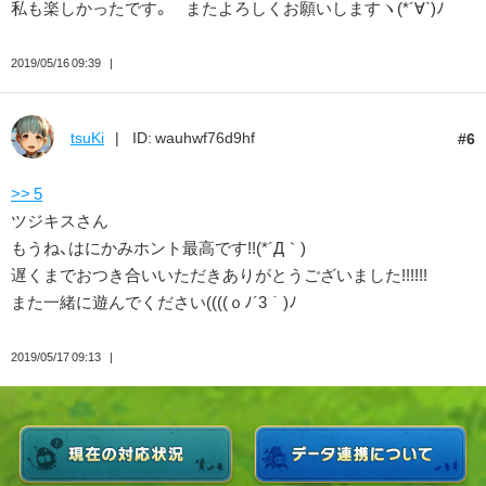
私も楽しかったです。 またよろしくお願いしますヽ(*´∀`)ﾉ
2019/05/16 09:39
tsuKi
ID: wauhwf76d9hf
6
>> 5
ツジキスさん
もうね、はにかみホント最高です!!(*´Д｀)
遅くまでおつき合いいただきありがとうございました!!!!!!
また一緒に遊んでください((((ｏﾉ´3｀)ﾉ
2019/05/17 09:13