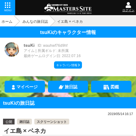
ログイン
MENU
ホーム
みんなの旅日誌
イエ島 × ベネカ
tsuKiのキャラクター情報
tsuKi
ID: wauhwf76d9hf
アイム
所属ギルド: 未所属
最終ゲームログイン日: 2022.07.16
キャラバン情報
マイページ
旅日誌
図鑑
tsuKiの旅日誌
2019/05/14 16:17
公開
雑日誌
スクリーンショット
イエ島 × ベネカ