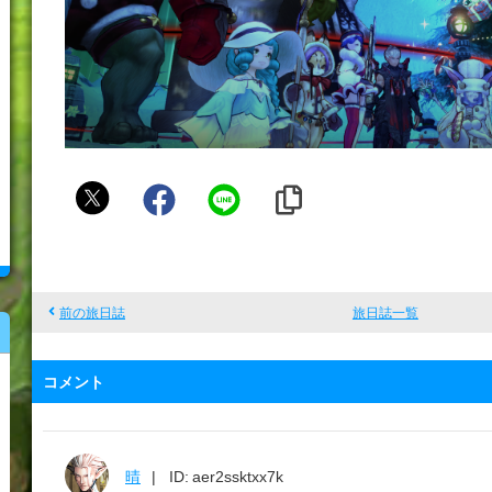
ブ
ラ
ッ
ク
前の旅日誌
旅日誌一覧
コメント
晴
ID: aer2ssktxx7k