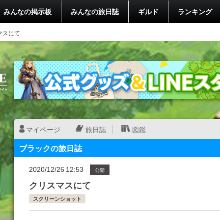
みんなの掲示板
みんなの旅日誌
ギルド
ランキング
マスにて
マイページ
旅日誌
図鑑
ブラックの旅日誌
2020/12/26 12:53
公開
クリスマスにて
スクリーンショット