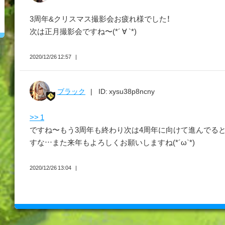
3周年&クリスマス撮影会お疲れ様でした！
次は正月撮影会ですね〜(*´ ∀ `*)
2020/12/26 12:57
ブラック
ID: xysu38p8ncny
>> 1
ですね〜もう3周年も終わり次は4周年に向けて進んでる
すな…また来年もよろしくお願いしますね(*´ω`*)
2020/12/26 13:04