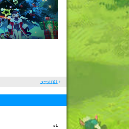
次の旅日誌
1