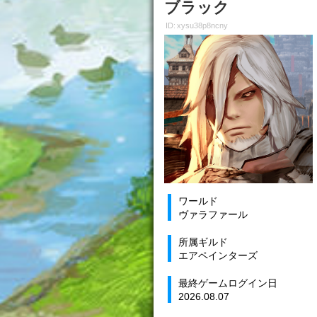
ブラック
ID: xysu38p8ncny
ワールド
ヴァラファール
所属ギルド
エアペインターズ
最終ゲームログイン日
2026.08.07